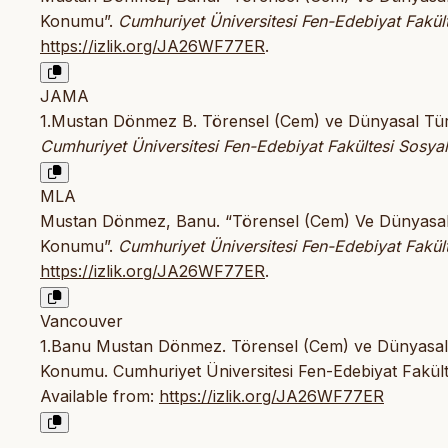
Konumu”.
Cumhuriyet Üniversitesi Fen-Edebiyat Fakült
https://izlik.org/JA26WF77ER
.
JAMA
1.Mustan Dönmez B. Törensel (Cem) ve Dünyasal Türk
Cumhuriyet Üniversitesi Fen-Edebiyat Fakültesi Sosyal 
MLA
Mustan Dönmez, Banu. “Törensel (Cem) Ve Dünyasal T
Konumu”.
Cumhuriyet Üniversitesi Fen-Edebiyat Fakült
https://izlik.org/JA26WF77ER
.
Vancouver
1.Banu Mustan Dönmez. Törensel (Cem) ve Dünyasal T
Konumu. Cumhuriyet Üniversitesi Fen-Edebiyat Fakültes
Available from:
https://izlik.org/JA26WF77ER