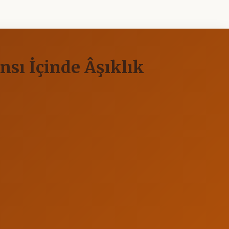
sı İçinde Âşıklık