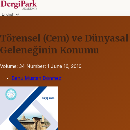
English
Törensel (Cem) ve Dünyasal
Geleneğinin Konumu
Volume: 34
Number: 1
June 16, 2010
Banu Mustan Dönmez