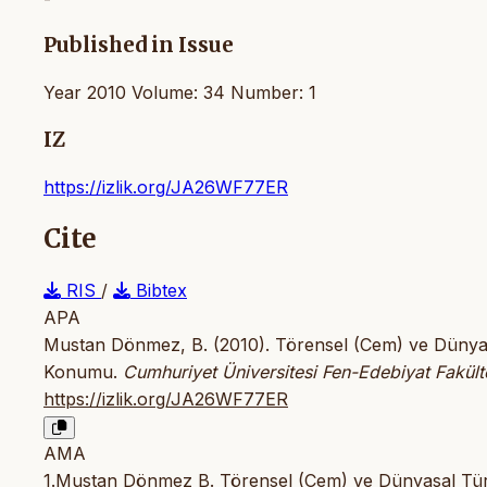
Published in Issue
Year 2010 Volume: 34 Number: 1
IZ
https://izlik.org/JA26WF77ER
Cite
RIS
/
Bibtex
APA
Mustan Dönmez, B. (2010). Törensel (Cem) ve Dünyasa
Konumu.
Cumhuriyet Üniversitesi Fen-Edebiyat Fakülte
https://izlik.org/JA26WF77ER
AMA
1.Mustan Dönmez B. Törensel (Cem) ve Dünyasal Türk