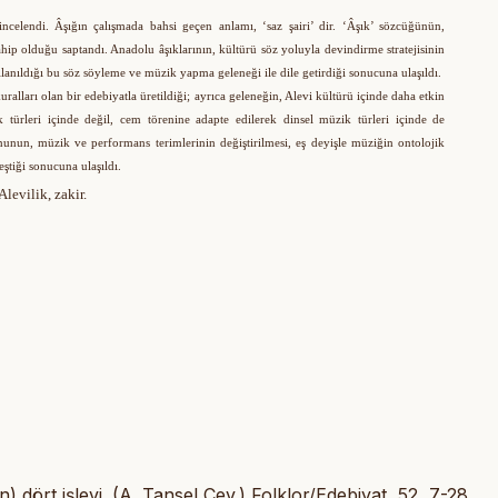
ncelendi. Âşığın çalışmada bahsi geçen anlamı, ‘saz şairi’ dir. ‘Âşık’ sözcüğünün,
ip olduğu saptandı. Anadolu âşıklarının, kültürü söz yoluyla devindirme stratejisinin
llanıldığı bu söz söyleme ve müzik yapma geleneği ile dile getirdiği sonucuna ulaşıldı.
ralları olan bir edebiyatla üretildiği; ayrıca geleneğin, Alevi kültürü içinde daha etkin
 türleri içinde değil, cem törenine adapte edilerek dinsel müzik türleri içinde de
nunun, müzik ve performans terimlerinin değiştirilmesi, eş deyişle müziğin ontolojik
eştiği sonucuna ulaşıldı.
Alevilik, zakir.
 dört işlevi. (A. Tansel Çev.) Folklor/Edebiyat, 52, 7-28.