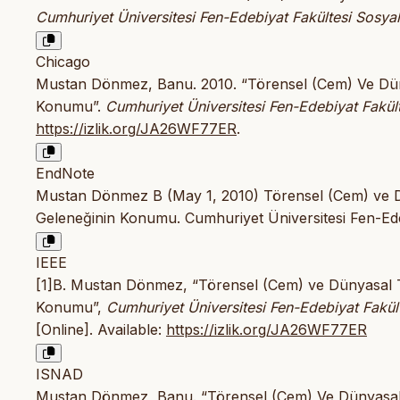
Cumhuriyet Üniversitesi Fen-Edebiyat Fakültesi Sosyal 
Chicago
Mustan Dönmez, Banu. 2010. “Törensel (Cem) Ve Düny
Konumu”.
Cumhuriyet Üniversitesi Fen-Edebiyat Fakült
https://izlik.org/JA26WF77ER
.
EndNote
Mustan Dönmez B (May 1, 2010) Törensel (Cem) ve Dü
Geleneğinin Konumu. Cumhuriyet Üniversitesi Fen-Edebi
IEEE
[1]B. Mustan Dönmez, “Törensel (Cem) ve Dünyasal T
Konumu”,
Cumhuriyet Üniversitesi Fen-Edebiyat Fakült
[Online]. Available:
https://izlik.org/JA26WF77ER
ISNAD
Mustan Dönmez, Banu. “Törensel (Cem) Ve Dünyasal T