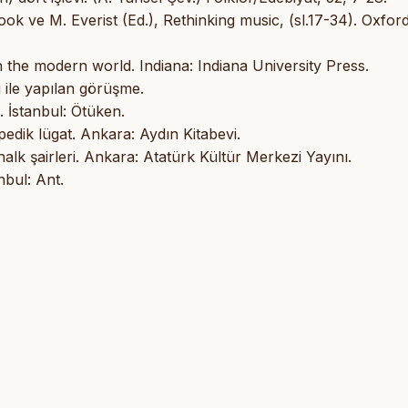
ok ve M. Everist (Ed.), Rethinking music, (sl.17-34). Oxford
n the modern world. Indiana: Indiana University Press.
i ile yapılan görüşme.
. İstanbul: Ötüken.
edik lügat. Ankara: Aydın Kitabevi.
alk şairleri. Ankara: Atatürk Kültür Merkezi Yayını.
nbul: Ant.