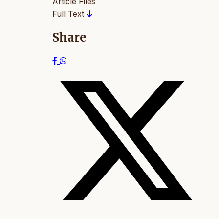
Article Files
Full Text
Share