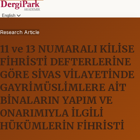
English
Research Article
11 ve 13 NUMARALI KİLİSE
FİHRİSTİ DEFTERLERİNE
GÖRE SİVAS VİLAYETİNDE
GAYRİMÜSLİMLERE AİT
BİNALARIN YAPIM VE
ONARIMIYLA İLGİLİ
HÜKÜMLERİN FİHRİSTİ