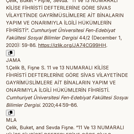
Çelik, Buket - Fişne, Sevda. “11 Ve 13 NUMARALI
KİLİSE FİHRİSTİ DEFTERLERİNE GÖRE SİVAS
VİLAYETİNDE GAYRİMÜSLİMLERE AİT BİNALARIN
YAPIM VE ONARIMIYLA İLGİLİ HÜKÜMLERİN
FİHRİSTİ”.
Cumhuriyet Üniversitesi Fen-Edebiyat
Fakültesi Sosyal Bilimler Dergisi
44/2 (December 1,
2020): 59-86.
https://izlik.org/JA74CG99HH
.
JAMA
1.Çelik B, Fişne S. 11 ve 13 NUMARALI KİLİSE
FİHRİSTİ DEFTERLERİNE GÖRE SİVAS VİLAYETİNDE
GAYRİMÜSLİMLERE AİT BİNALARIN YAPIM VE
ONARIMIYLA İLGİLİ HÜKÜMLERİN FİHRİSTİ.
Cumhuriyet Üniversitesi Fen-Edebiyat Fakültesi Sosyal
Bilimler Dergisi
. 2020;44:59–86.
MLA
Çelik, Buket, and Sevda Fişne. “11 Ve 13 NUMARALI