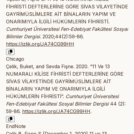
FİHRİSTİ DEFTERLERİNE GÖRE SİVAS VİLAYETİNDE
GAYRİMÜSLİMLERE AİT BİNALARIN YAPIM VE
ONARIMIYLA İLGİLİ HÜKÜMLERİN FİHRİSTİ.
Cumhuriyet Üniversitesi Fen-Edebiyat Fakültesi Sosyal
Bilimler Dergisi
. 2020;44(2):59-86.
https://izlik.org/JA74CG99HH
Chicago
Çelik, Buket, and Sevda Fişne. 2020. “11 Ve 13
NUMARALI KİLİSE FİHRİSTİ DEFTERLERİNE GÖRE
SİVAS VİLAYETİNDE GAYRİMÜSLİMLERE AİT
BİNALARIN YAPIM VE ONARIMIYLA İLGİLİ
HÜKÜMLERİN FİHRİSTİ”.
Cumhuriyet Üniversitesi
Fen-Edebiyat Fakültesi Sosyal Bilimler Dergisi
44 (2):
59-86.
https://izlik.org/JA74CG99HH
.
EndNote
Çelik B, Fişne S (December 1, 2020) 11 ve 13