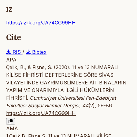
IZ
https://izlik.org/JA74CG99HH
Cite
RIS
/
Bibtex
APA
Çelik, B., & Fişne, S. (2020). 11 ve 13 NUMARALI
KİLİSE FİHRİSTİ DEFTERLERİNE GÖRE SİVAS
VİLAYETİNDE GAYRİMÜSLİMLERE AİT BİNALARIN
YAPIM VE ONARIMIYLA İLGİLİ HÜKÜMLERİN
FİHRİSTİ.
Cumhuriyet Üniversitesi Fen-Edebiyat
Fakültesi Sosyal Bilimler Dergisi
,
44
(2), 59-86.
https://izlik.org/JA74CG99HH
AMA
1.Çelik B, Fişne S. 11 ve 13 NUMARALI KİLİSE