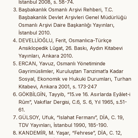
İstanbul 2008, s. 58-74.
Başbakanlık Osmanlı Arşivi Rehberi, T.C.
Başbakanlık Devlet Arşivleri Genel Müdürlüğü
Osmanlı Arşivi Daire Başkanlığı Yayınları,
İstanbul 2010.
DEVELLİOĞLU, Ferit, Osmanlıca-Türkçe
Ansiklopedik Lûgat, 26. Baskı, Aydın Kitabevi
Yayınları, Ankara 2010.
ERCAN, Yavuz, Osmanlı Yönetiminde
Gayrimüslimler, Kuruluştan Tanzimat’a Kadar
Sosyal, Ekonomik ve Hukuki Durumları, Turhan
Kitabevi, Ankara 2001, s. 173-247
GÖKBİLGİN, Tayyib, “15.ve 16. Asırlarda Eyâlet-i
Rûm”, Vakıflar Dergisi, C.6, S. 6, Yıl 1965, s.51-
61.
GÜLSOY, Ufuk, “Islahat Fermanı”, DİA, C. 19,
TDV Yayınları, İstanbul 1990, 185-190.
KANDEMİR, M. Yaşar, “Fehrese”, DİA, C. 12,