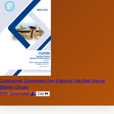
Cumhuriyet Üniversitesi Fen-Edebiyat Fakültesi Sosyal
Bilimler Dergisi
PDF Download
Cite