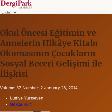
English
Okul Öncesi Eğitimin ve
Annelerin Hikâye Kitabı
Okumasının Çocukların
Sosyal Beceri Gelişimi ile
İlişkisi
Volume: 37
Number: 2
January 28, 2014
Lütfiye Yurtseven
Gökçe Kurt