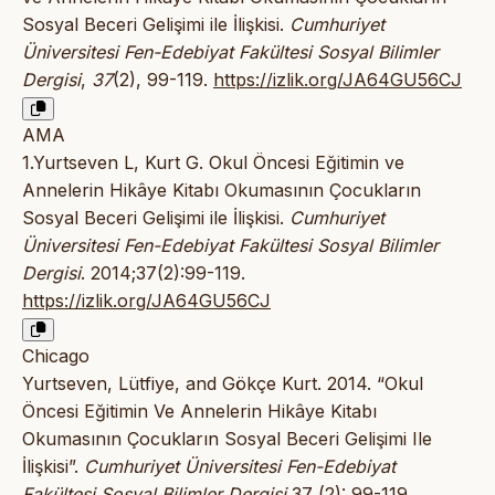
Sosyal Beceri Gelişimi ile İlişkisi.
Cumhuriyet
Üniversitesi Fen-Edebiyat Fakültesi Sosyal Bilimler
Dergisi
,
37
(2), 99-119.
https://izlik.org/JA64GU56CJ
AMA
1.Yurtseven L, Kurt G. Okul Öncesi Eğitimin ve
Annelerin Hikâye Kitabı Okumasının Çocukların
Sosyal Beceri Gelişimi ile İlişkisi.
Cumhuriyet
Üniversitesi Fen-Edebiyat Fakültesi Sosyal Bilimler
Dergisi
. 2014;37(2):99-119.
https://izlik.org/JA64GU56CJ
Chicago
Yurtseven, Lütfiye, and Gökçe Kurt. 2014. “Okul
Öncesi Eğitimin Ve Annelerin Hikâye Kitabı
Okumasının Çocukların Sosyal Beceri Gelişimi Ile
İlişkisi”.
Cumhuriyet Üniversitesi Fen-Edebiyat
Fakültesi Sosyal Bilimler Dergisi
37 (2): 99-119.