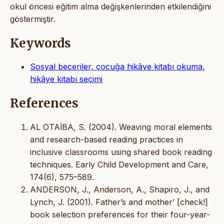
okul öncesi eğitim alma değişkenlerinden etkilendiğini
göstermiştir.
Keywords
Sosyal beceriler, çocuğa hikâye kitabı okuma,
hikâye kitabı seçimi
References
AL OTAİBA, S. (2004). Weaving moral elements
and research-based reading practices in
inclusive classrooms using shared book reading
techniques. Early Child Development and Care,
174(6), 575–589.
ANDERSON, J., Anderson, A., Shapiro, J., and
Lynch, J. (2001). Father’s and mother’ [check!]
book selection preferences for their four-year-