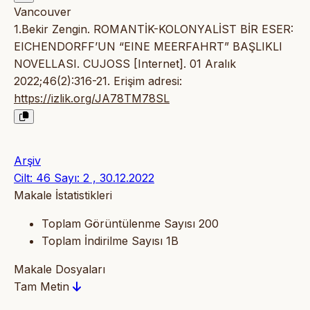
Vancouver
1.Bekir Zengin. ROMANTİK-KOLONYALİST BİR ESER:
EICHENDORFF’UN “EINE MEERFAHRT” BAŞLIKLI
NOVELLASI. CUJOSS [Internet]. 01 Aralık
2022;46(2):316-21. Erişim adresi:
https://izlik.org/JA78TM78SL
Arşiv
Cilt: 46 Sayı: 2 , 30.12.2022
Makale İstatistikleri
Toplam Görüntülenme Sayısı
200
Toplam İndirilme Sayısı
1B
Makale Dosyaları
Tam Metin