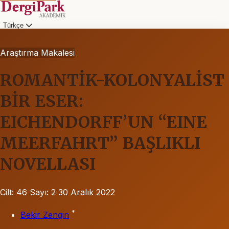
Türkçe
Araştırma Makalesi
ROMANTİK-KOLONYALİST
BİR ESER:
EICHENDORFF’UN “EINE
MEERFAHRT” BAŞLIKLI
NOVELLASI
Cilt: 46
Sayı: 2
30 Aralık 2022
*
Bekir Zengin