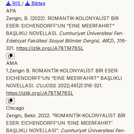
RIS
/
Bibtex
APA
Zengin, B. (2022). ROMANTİK-KOLONYALİST BİR
ESER: EICHENDORFF’UN “EINE MEERFAHRT”
BAŞLIKLI NOVELLASI.
Cumhuriyet Üniversitesi Fen-
Edebiyat Fakültesi Sosyal Bilimler Dergisi
,
46
(2), 316-
321.
https://izlik.org/JA78TM78SL
AMA
1.Zengin B. ROMANTİK-KOLONYALİST BİR ESER:
EICHENDORFF’UN “EINE MEERFAHRT” BAŞLIKLI
NOVELLASI.
CUJOSS
. 2022;46(2):316-321.
https://izlik.org/JA78TM78SL
Chicago
Zengin, Bekir. 2022. “ROMANTİK-KOLONYALİST BİR
ESER: EICHENDORFF’UN ‘EINE MEERFAHRT’
BAŞLIKLI NOVELLASI”.
Cumhuriyet Üniversitesi Fen-