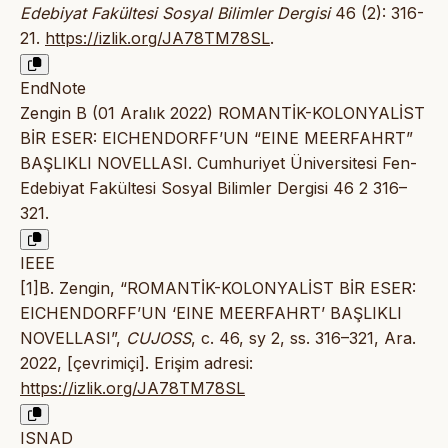
Edebiyat Fakültesi Sosyal Bilimler Dergisi
46 (2): 316-
21.
https://izlik.org/JA78TM78SL
.
EndNote
Zengin B (01 Aralık 2022) ROMANTİK-KOLONYALİST
BİR ESER: EICHENDORFF’UN “EINE MEERFAHRT”
BAŞLIKLI NOVELLASI. Cumhuriyet Üniversitesi Fen-
Edebiyat Fakültesi Sosyal Bilimler Dergisi 46 2 316–
321.
IEEE
[1]B. Zengin, “ROMANTİK-KOLONYALİST BİR ESER:
EICHENDORFF’UN ‘EINE MEERFAHRT’ BAŞLIKLI
NOVELLASI”,
CUJOSS
, c. 46, sy 2, ss. 316–321, Ara.
2022, [çevrimiçi]. Erişim adresi:
https://izlik.org/JA78TM78SL
ISNAD