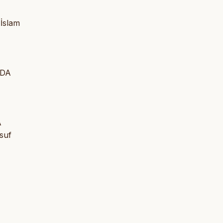
 İslam
NDA
A
suf