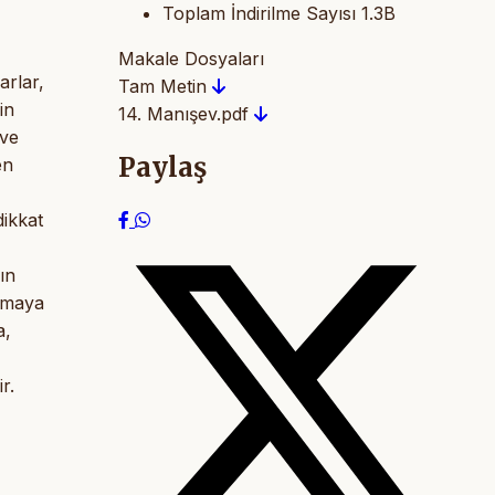
Toplam İndirilme Sayısı
1.3B
Makale Dosyaları
arlar,
Tam Metin
in
14. Manışev.pdf
 ve
Paylaş
en
dikkat
ın
anmaya
a,
r.