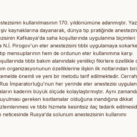
stezisinin kullanılmasının 170. yıldönümüne adanmıştır. Yaz
e arşiv kaynaklarına dayanarak, dünya tıp pratiğinde anestezin
stezisinin Kafkasya'da saha koşullarında uygulanma biçimleri
ıca N.İ. Pirogov'un eter anestezisini tıbbi uygulamaya sokark
m tıp mensuplarının hem de ordunun eter kullanımına karşı
llarında tıbbi bakım alanındaki yenilikçi fikirlere özellikle 
ım organizasyonunun özelliklerine ilişkin ilk notlarından biri
n temelde önemli ve yeni bir metodu tarif edilmektedir. Cerrah
 Rus İmparatorluğu'nun her yerinde eter anestezisi uygul
ların kaderini büyük ölçüde kolaylaştırmıştır. Aynı zamand
 uyulması gereken kısıtlamalar olduğuna inandığına dikkat
emlenmesi ve tıbbi hizmete kesintisiz ilaç tedarik edilmesidi
in neticesinde Rusya'da solunum anestezisinin kullanımı