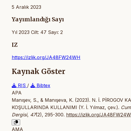
5 Aralık 2023
Yayımlandığı Sayı
Yıl 2023 Cilt: 47 Sayı: 2
IZ
https://izlik.org/JA48FW24WH
Kaynak Göster
RIS
/
Bibtex
APA
Manışev, S., & Manışeva, K. (2023). N. İ. PİROG
KOŞULLARINDA KULLANIMI (Y. İ. Yılmaz, çev.).
Cumh
Dergisi
,
47
(2), 295-300.
https://izlik.org/JA48FW24
AMA