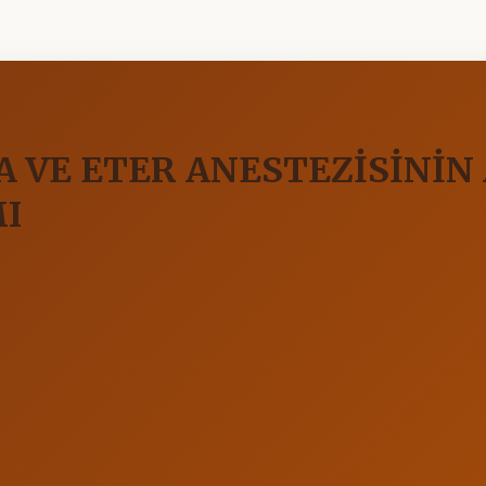
DA VE ETER ANESTEZİSİNİN
I