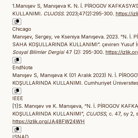
1.Manışev S, Manışeva K. N. İ. PİROGOV KAFKAS
KULLANIMI.
CUJOSS
. 2023;47(2):295-300.
https://
Chicago
Manışev, Sergey, ve Kseniya Manışeva. 2023. “N.
SAHA KOŞULLARINDA KULLANIMI”. çeviren Yusuf İs
Sosyal Bilimler Dergisi
47 (2): 295-300.
https://izli
EndNote
Manışev S, Manışeva K (01 Aralık 2023) N. İ. P
KOŞULLARINDA KULLANIMI. Cumhuriyet Üniversitesi Fe
IEEE
[1]S. Manışev ve K. Manışeva, “N. İ. PİROGOV K
KOŞULLARINDA KULLANIMI”,
CUJOSS
, c. 47, sy 2,
https://izlik.org/JA48FW24WH
ISNAD