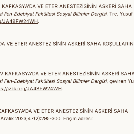
ROGOV KAFKASYA’DA VE ETER ANESTEZİSİNİN ASKERİ SAHA
i Fen-Edebiyat Fakültesi Sosyal Bilimler Dergisi
. Trc. Yusuf
k.org/JA48FW24WH
.
YA’DA VE ETER ANESTEZİSİNİN ASKERİ SAHA KOŞULLARI
İROGOV KAFKASYA’DA VE ETER ANESTEZİSİNİN ASKERİ SAH
i Fen-Edebiyat Fakültesi Sosyal Bilimler Dergisi
, çeviren Yu
ps://izlik.org/JA48FW24WH
.
GOV KAFKASYA’DA VE ETER ANESTEZİSİNİN ASKERİ SAHA
lık 2023;47(2):295-300. Erişim adresi: