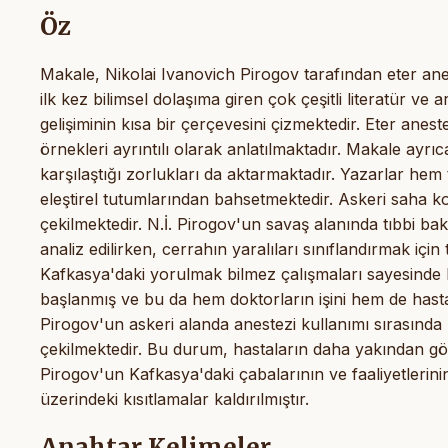
Öz
Makale, Nikolai Ivanovich Pirogov tarafından eter ane
ilk kez bilimsel dolaşıma giren çok çeşitli literatür v
gelişiminin kısa bir çerçevesini çizmektedir. Eter ane
örnekleri ayrıntılı olarak anlatılmaktadır. Makale ayr
karşılaştığı zorlukları da aktarmaktadır. Yazarlar he
eleştirel tutumlarından bahsetmektedir. Askeri saha koşu
çekilmektedir. N.İ. Pirogov'un savaş alanında tıbbi bak
analiz edilirken, cerrahın yaralıları sınıflandırmak içi
Kafkasya'daki yorulmak bilmez çalışmaları sayesinde
başlanmış ve bu da hem doktorların işini hem de hasta
Pirogov'un askeri alanda anestezi kullanımı sırasında
çekilmektedir. Bu durum, hastaların daha yakından gözl
Pirogov'un Kafkasya'daki çabalarının ve faaliyetlerin
üzerindeki kısıtlamalar kaldırılmıştır.
Anahtar Kelimeler