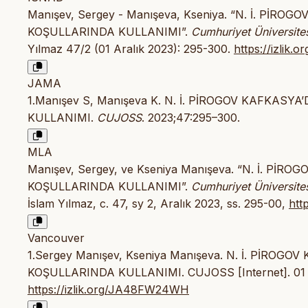
Manışev, Sergey - Manışeva, Kseniya. “N. İ. Pİ
KOŞULLARINDA KULLANIMI”.
Cumhuriyet Üniversites
Yılmaz 47/2 (01 Aralık 2023): 295-300.
https://izli
JAMA
1.Manışev S, Manışeva K. N. İ. PİROGOV KAFKAS
KULLANIMI.
CUJOSS
. 2023;47:295–300.
MLA
Manışev, Sergey, ve Kseniya Manışeva. “N. İ. P
KOŞULLARINDA KULLANIMI”.
Cumhuriyet Üniversites
İslam Yılmaz, c. 47, sy 2, Aralık 2023, ss. 295-00,
htt
Vancouver
1.Sergey Manışev, Kseniya Manışeva. N. İ. PİRO
KOŞULLARINDA KULLANIMI. CUJOSS [Internet]. 01 Ara
https://izlik.org/JA48FW24WH