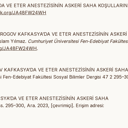
YA’DA VE ETER ANESTEZİSİNİN ASKERİ SAHA KOŞULLARI
izlik.org/JA48FW24WH
 İ. PİROGOV KAFKASYA’DA VE ETER ANESTEZİSİNİN ASKERİ
lam Yılmaz.
Cumhuriyet Üniversitesi Fen-Edebiyat Fakültes
k.org/JA48FW24WH
.
İROGOV KAFKASYA’DA VE ETER ANESTEZİSİNİN ASKERİ SAH
n-Edebiyat Fakültesi Sosyal Bilimler Dergisi 47 2 295–3
AFKASYA’DA VE ETER ANESTEZİSİNİN ASKERİ SAHA
 ss. 295–300, Ara. 2023, [çevrimiçi]. Erişim adresi: