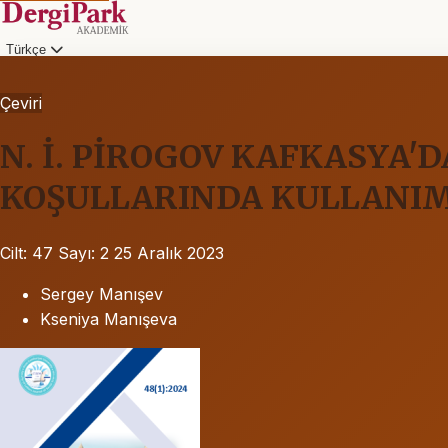
Türkçe
Çeviri
N. İ. PİROGOV KAFKASYA'
KOŞULLARINDA KULLANIM
Cilt: 47
Sayı: 2
25 Aralık 2023
Sergey Manışev
Kseniya Manışeva