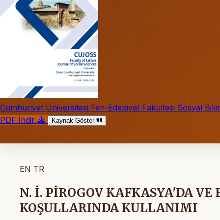
Cumhuriyet Üniversitesi Fen-Edebiyat Fakültesi Sosyal Bilim
PDF İndir
Kaynak Göster
EN
TR
N. İ. PİROGOV KAFKASYA'DA VE
KOŞULLARINDA KULLANIMI