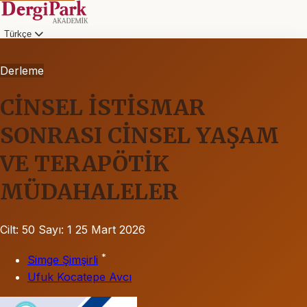
Türkçe
Derleme
CİNSEL İSTİSMAR
SONRASI CİNSEL YAŞAM
VE TERAPÖTİK
MÜDAHALELER
Cilt: 50
Sayı: 1
25 Mart 2026
*
Simge Şimşirli
Ufuk Kocatepe Avcı