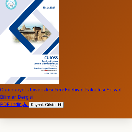
Cumhuriyet Üniversitesi Fen-Edebiyat Fakültesi Sosyal
Bilimler Dergisi
PDF İndir
Kaynak Göster