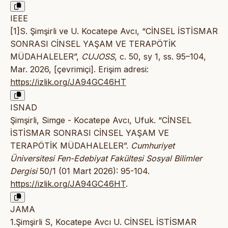
IEEE
[1]S. Şimşirli ve U. Kocatepe Avcı, “CİNSEL İSTİSMAR
SONRASI CİNSEL YAŞAM VE TERAPÖTİK
MÜDAHALELER”,
CUJOSS
, c. 50, sy 1, ss. 95–104,
Mar. 2026, [çevrimiçi]. Erişim adresi:
https://izlik.org/JA94GC46HT
ISNAD
Şimşirli, Simge - Kocatepe Avcı, Ufuk. “CİNSEL
İSTİSMAR SONRASI CİNSEL YAŞAM VE
TERAPÖTİK MÜDAHALELER”.
Cumhuriyet
Üniversitesi Fen-Edebiyat Fakültesi Sosyal Bilimler
Dergisi
50/1 (01 Mart 2026): 95-104.
https://izlik.org/JA94GC46HT
.
JAMA
1.Şimşirli S, Kocatepe Avcı U. CİNSEL İSTİSMAR