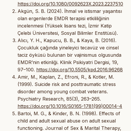
https://doi.org/10.1080/0092623X.2023.2237510
Akgün, S. B. (2024). İhmal ve istismar yaşantısı
olan ergenlerde EMDR terapisi etkililiğinin
incelenmesi (Yüksek lisans tezi, İzmir Katip
Çelebi Üniversitesi, Sosyal Bilimler Enstitüsü).
Alıcı, Y. H., Kapucu, B. B., & Kaya, B. (2016).
Çocukluk çağında yineleyici tecavüz ve cinsel
taciz öyküsü bulunan bir vajinismus olgusunda
EMDR’nin etkinliği. Klinik Psikiyatri Dergisi, 19,
97–100.
https://doi.org/10.5505/kpd.2016.96268
Amir, M., Kaplan, Z., Efroni, R., & Kotler, M.
(1999). Suicide risk and posttraumatic stress
disorder among young combat veterans.
Psychiatry Research, 85(3), 263–265.
https://doi.org/10.1016/S0165-1781(99)00014-4
Bartoi, M. G., & Kinder, B. N. (1998). Effects of
child and adult sexual abuse on adult sexual
functioning. Journal of Sex & Marital Therapy,