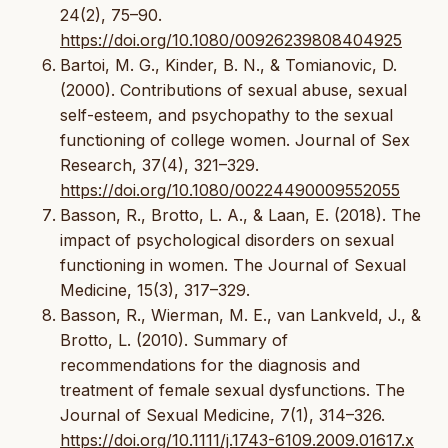
24(2), 75–90.
https://doi.org/10.1080/00926239808404925
Bartoi, M. G., Kinder, B. N., & Tomianovic, D.
(2000). Contributions of sexual abuse, sexual
self-esteem, and psychopathy to the sexual
functioning of college women. Journal of Sex
Research, 37(4), 321–329.
https://doi.org/10.1080/00224490009552055
Basson, R., Brotto, L. A., & Laan, E. (2018). The
impact of psychological disorders on sexual
functioning in women. The Journal of Sexual
Medicine, 15(3), 317–329.
Basson, R., Wierman, M. E., van Lankveld, J., &
Brotto, L. (2010). Summary of
recommendations for the diagnosis and
treatment of female sexual dysfunctions. The
Journal of Sexual Medicine, 7(1), 314–326.
https://doi.org/10.1111/j.1743-6109.2009.01617.x