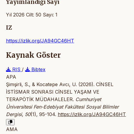
Yayımlandığı Sayı
Yıl 2026 Cilt: 50 Sayı: 1
IZ
https://izlik.org/JA94GC46HT
Kaynak Göster
RIS
/
Bibtex
APA
Şimşirli, S., & Kocatepe Avcı, U. (2026). CİNSEL
İSTİSMAR SONRASI CİNSEL YAŞAM VE
TERAPÖTİK MÜDAHALELER.
Cumhuriyet
Üniversitesi Fen-Edebiyat Fakültesi Sosyal Bilimler
Dergisi
,
50
(1), 95-104.
https://izlik.org/JA94GC46HT
AMA