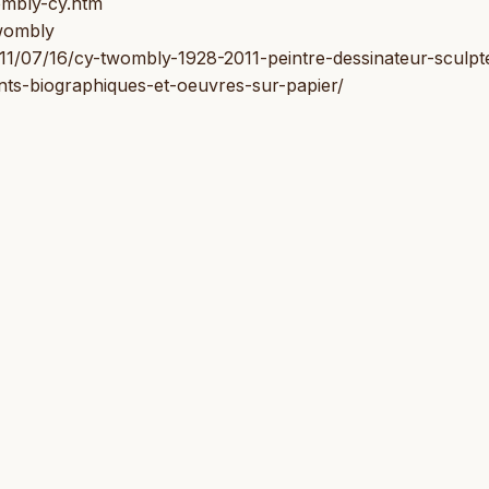
wombly-cy.htm
wombly
011/07/16/cy-twombly-1928-2011-peintre-dessinateur-sculpt
-biographiques-et-oeuvres-sur-papier/