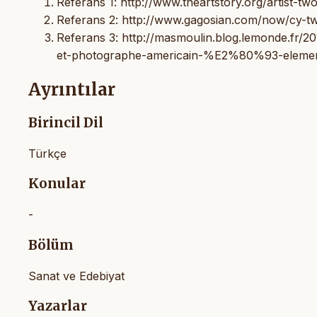
Referans 1: http://www.theartstory.org/artist-t
Referans 2: http://www.gagosian.com/now/cy-t
Referans 3: http://masmoulin.blog.lemonde.fr/2
et-photographe-americain-%E2%80%93-elements
Ayrıntılar
Birincil Dil
Türkçe
Konular
-
Bölüm
Sanat ve Edebiyat
Yazarlar