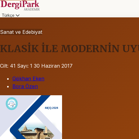
Türkçe
Sanat ve Edebiyat
KLASİK İLE MODERNİN U
Cilt: 41
Sayı: 1
30 Haziran 2017
Gökhan Eken
Bora Özen