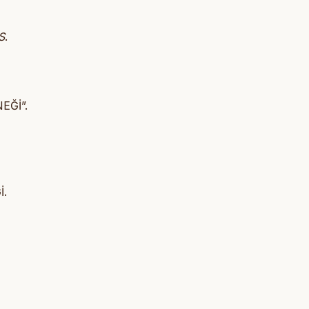
S
.
EĞİ”.
İ.