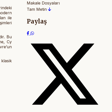
Makale Dosyaları
rindeki
Tam Metin
modern
an ile
Paylaş
şimleri
dir. Bu
ne, Cy
vre’un
 klasik