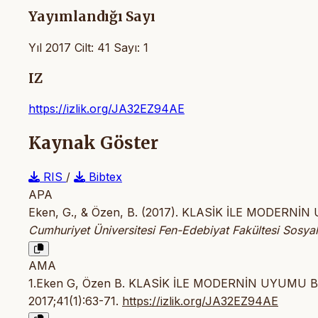
Yayımlandığı Sayı
Yıl 2017 Cilt: 41 Sayı: 1
IZ
https://izlik.org/JA32EZ94AE
Kaynak Göster
RIS
/
Bibtex
APA
Eken, G., & Özen, B. (2017). KLASİK İLE MODE
Cumhuriyet Üniversitesi Fen-Edebiyat Fakültesi Sosyal 
AMA
1.Eken G, Özen B. KLASİK İLE MODERNİN UYUM
2017;41(1):63-71.
https://izlik.org/JA32EZ94AE