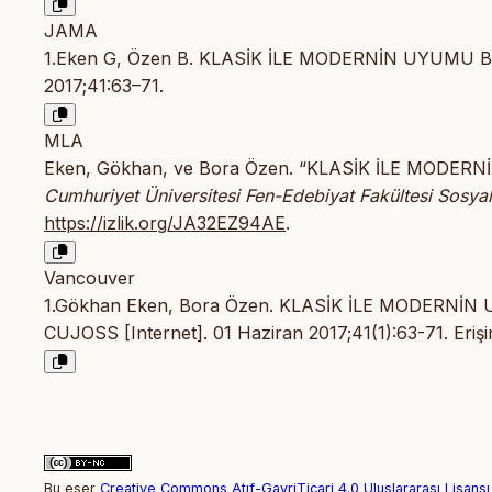
JAMA
1.Eken G, Özen B. KLASİK İLE MODERNİN UYUM
2017;41:63–71.
MLA
Eken, Gökhan, ve Bora Özen. “KLASİK İLE MOD
Cumhuriyet Üniversitesi Fen-Edebiyat Fakültesi Sosyal 
https://izlik.org/JA32EZ94AE
.
Vancouver
1.Gökhan Eken, Bora Özen. KLASİK İLE MODER
CUJOSS [Internet]. 01 Haziran 2017;41(1):63-71. Erişi
Bu eser
Creative Commons Atıf-GayriTicari 4.0 Uluslararası Lisansı