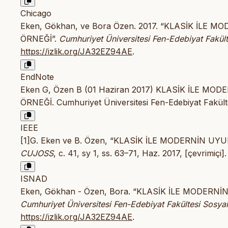
Chicago
Eken, Gökhan, ve Bora Özen. 2017. “KLASİK İ
ÖRNEĞİ”.
Cumhuriyet Üniversitesi Fen-Edebiyat Fakülte
https://izlik.org/JA32EZ94AE
.
EndNote
Eken G, Özen B (01 Haziran 2017) KLASİK İLE
ÖRNEĞİ. Cumhuriyet Üniversitesi Fen-Edebiyat Fakültes
IEEE
[1]G. Eken ve B. Özen, “KLASİK İLE MODERNİN
CUJOSS
, c. 41, sy 1, ss. 63–71, Haz. 2017, [çevrimiçi]
ISNAD
Eken, Gökhan - Özen, Bora. “KLASİK İLE MODE
Cumhuriyet Üniversitesi Fen-Edebiyat Fakültesi Sosyal 
https://izlik.org/JA32EZ94AE
.