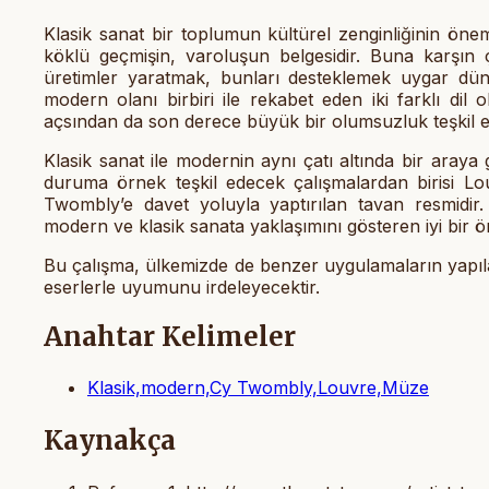
Klasik sanat bir toplumun kültürel zenginliğinin öne
köklü geçmişin, varoluşun belgesidir. Buna karşın
üretimler yaratmak, bunları desteklemek uygar düny
modern olanı birbiri ile rekabet eden iki farklı dil
açsından da son derece büyük bir olumsuzluk teşkil e
Klasik sanat ile modernin aynı çatı altında bir araya 
duruma örnek teşkil edecek çalışmalardan birisi L
Twombly’e davet yoluyla yaptırılan tavan resmidir
modern ve klasik sanata yaklaşımını gösteren iyi bir ör
Bu çalışma, ülkemizde de benzer uygulamaların yapılab
eserlerle uyumunu irdeleyecektir.
Anahtar Kelimeler
Klasik,modern,Cy Twombly,Louvre,Müze
Kaynakça