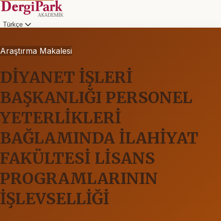
Türkçe
Araştırma Makalesi
DİYANET İŞLERİ
BAŞKANLIĞI PERSONEL
YETERLİKLERİ
BAĞLAMINDA İLAHİYAT
FAKÜLTESİ LİSANS
PROGRAMLARININ
İŞLEVSELLİĞİ