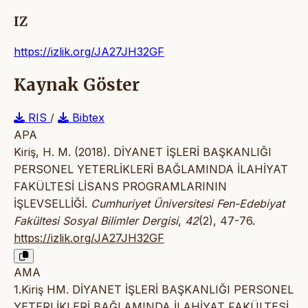
IZ
https://izlik.org/JA27JH32GF
Kaynak Göster
RIS
/
Bibtex
APA
Kiriş, H. M. (2018). DİYANET İŞLERİ BAŞKANLIĞI
PERSONEL YETERLİKLERİ BAĞLAMINDA İLAHİYAT
FAKÜLTESİ LİSANS PROGRAMLARININ
İŞLEVSELLİĞİ.
Cumhuriyet Üniversitesi Fen-Edebiyat
Fakültesi Sosyal Bilimler Dergisi
,
42
(2), 47-76.
https://izlik.org/JA27JH32GF
AMA
1.Kiriş HM. DİYANET İŞLERİ BAŞKANLIĞI PERSONEL
YETERLİKLERİ BAĞLAMINDA İLAHİYAT FAKÜLTESİ