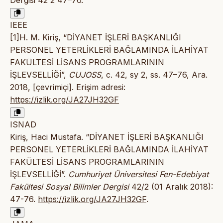
IEEE
[1]H. M. Kiriş, “DİYANET İŞLERİ BAŞKANLIĞI
PERSONEL YETERLİKLERİ BAĞLAMINDA İLAHİYAT
FAKÜLTESİ LİSANS PROGRAMLARININ
İŞLEVSELLİĞİ”,
CUJOSS
, c. 42, sy 2, ss. 47–76, Ara.
2018, [çevrimiçi]. Erişim adresi:
https://izlik.org/JA27JH32GF
ISNAD
Kiriş, Haci Mustafa. “DİYANET İŞLERİ BAŞKANLIĞI
PERSONEL YETERLİKLERİ BAĞLAMINDA İLAHİYAT
FAKÜLTESİ LİSANS PROGRAMLARININ
İŞLEVSELLİĞİ”.
Cumhuriyet Üniversitesi Fen-Edebiyat
Fakültesi Sosyal Bilimler Dergisi
42/2 (01 Aralık 2018):
47-76.
https://izlik.org/JA27JH32GF
.