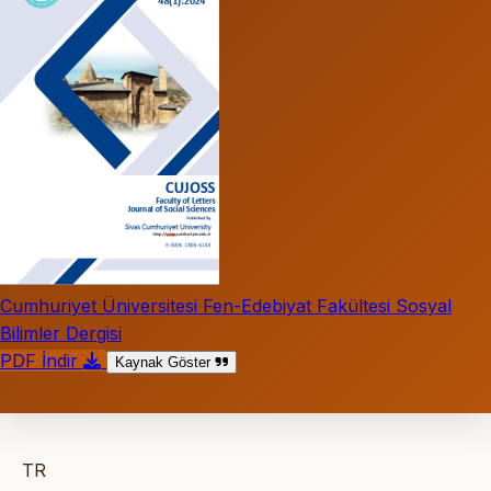
Cumhuriyet Üniversitesi Fen-Edebiyat Fakültesi Sosyal
Bilimler Dergisi
PDF İndir
Kaynak Göster
TR