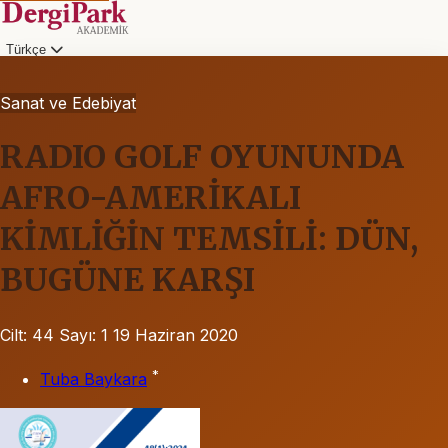
Türkçe
Sanat ve Edebiyat
RADIO GOLF OYUNUNDA
AFRO-AMERİKALI
KİMLİĞİN TEMSİLİ: DÜN,
BUGÜNE KARŞI
Cilt: 44
Sayı: 1
19 Haziran 2020
*
Tuba Baykara