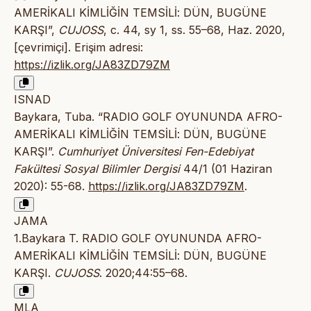
AMERİKALI KİMLİĞİN TEMSİLİ: DÜN, BUGÜNE
KARŞI”,
CUJOSS
, c. 44, sy 1, ss. 55–68, Haz. 2020,
[çevrimiçi]. Erişim adresi:
https://izlik.org/JA83ZD79ZM
ISNAD
Baykara, Tuba. “RADIO GOLF OYUNUNDA AFRO-
AMERİKALI KİMLİĞİN TEMSİLİ: DÜN, BUGÜNE
KARŞI”.
Cumhuriyet Üniversitesi Fen-Edebiyat
Fakültesi Sosyal Bilimler Dergisi
44/1 (01 Haziran
2020): 55-68.
https://izlik.org/JA83ZD79ZM
.
JAMA
1.Baykara T. RADIO GOLF OYUNUNDA AFRO-
AMERİKALI KİMLİĞİN TEMSİLİ: DÜN, BUGÜNE
KARŞI.
CUJOSS
. 2020;44:55–68.
MLA