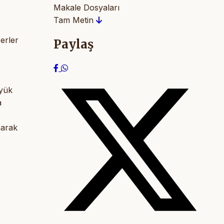
Makale Dosyaları
Tam Metin
erler
Paylaş
öyük
a
narak