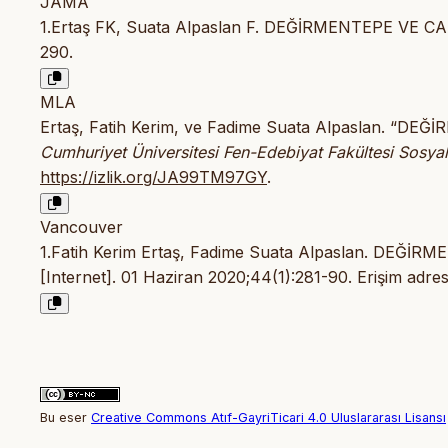
JAMA
1.Ertaş FK, Suata Alpaslan F. DEĞİRMENTEPE V
290.
MLA
Ertaş, Fatih Kerim, ve Fadime Suata Alpaslan. 
Cumhuriyet Üniversitesi Fen-Edebiyat Fakültesi Sosyal 
https://izlik.org/JA99TM97GY
.
Vancouver
1.Fatih Kerim Ertaş, Fadime Suata Alpaslan. D
[Internet]. 01 Haziran 2020;44(1):281-90. Erişim adres
Bu eser
Creative Commons Atıf-GayriTicari 4.0 Uluslararası Lisansı