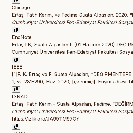
Chicago
Ertaş, Fatih Kerim, ve Fadime Suata Alpaslan. 
Cumhuriyet Üniversitesi Fen-Edebiyat Fakültesi Sosyal 
EndNote
Ertaş FK, Suata Alpaslan F (01 Haziran 2020) 
Cumhuriyet Üniversitesi Fen-Edebiyat Fakültesi Sosyal
IEEE
[1]F. K. Ertaş ve F. Suata Alpaslan, “DEĞİRMEN
1, ss. 281–290, Haz. 2020, [çevrimiçi]. Erişim adresi:
h
ISNAD
Ertaş, Fatih Kerim - Suata Alpaslan, Fadime. “
Cumhuriyet Üniversitesi Fen-Edebiyat Fakültesi Sosyal 
https://izlik.org/JA99TM97GY
.