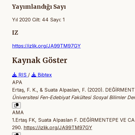
Yayımlandığı Sayı
Yıl 2020 Cilt: 44 Sayı: 1
IZ
https://izlik.org/JA99TM97GY
Kaynak Göster
RIS
/
Bibtex
APA
Ertaş, F. K., & Suata Alpaslan, F. (2020). DEĞ
Üniversitesi Fen-Edebiyat Fakültesi Sosyal Bilimler Der
AMA
1.Ertaş FK, Suata Alpaslan F. DEĞİRMENTEPE V
290.
https://izlik.org/JA99TM97GY