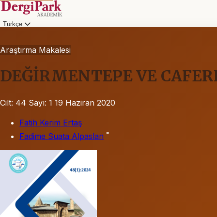
Türkçe
Araştırma Makalesi
DEĞİRMENTEPE VE CAFER
Cilt: 44
Sayı: 1
19 Haziran 2020
Fatih Kerim Ertaş
*
Fadime Suata Alpaslan