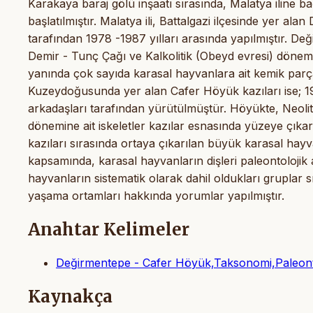
Karakaya baraj gölü inşaatı sırasında, Malatya iline 
başlatılmıştır. Malatya ili, Battalgazi ilçesinde yer al
tarafından 1978 -1987 yılları arasında yapılmıştır. 
Demir - Tunç Çağı ve Kalkolitik (Obeyd evresi) döneme 
yanında çok sayıda karasal hayvanlara ait kemik parça
Kuzeydoğusunda yer alan Cafer Höyük kazıları ise; 19
arkadaşları tarafından yürütülmüştür. Höyükte, Neolit
dönemine ait iskeletler kazılar esnasında yüzeye çık
kazıları sırasında ortaya çıkarılan büyük karasal hayv
kapsamında, karasal hayvanların dişleri paleontolojik
hayvanların sistematik olarak dahil oldukları gruplar 
yaşama ortamları hakkında yorumlar yapılmıştır.
Anahtar Kelimeler
Değirmentepe - Cafer Höyük,Taksonomi,Paleont
Kaynakça