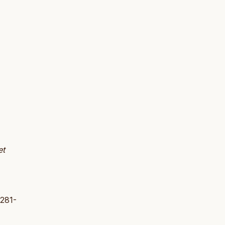
et
:281-