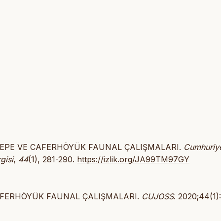
İRMENTEPE VE CAFERHÖYÜK FAUNAL ÇALIŞMALARI.
Cumhuriy
gisi
,
44
(1), 281-290.
https://izlik.org/JA99TM97GY
E CAFERHÖYÜK FAUNAL ÇALIŞMALARI.
CUJOSS
. 2020;44(1)