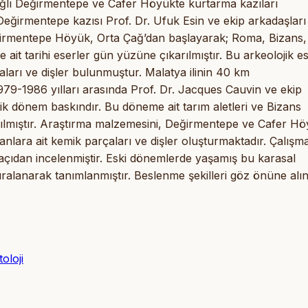
bağlı Değirmentepe ve Cafer Höyükte kurtarma kazıları
an Değirmentepe kazısı Prof. Dr. Ufuk Esin ve ekip arkadaşları
Değirmentepe Höyük, Orta Çağ’dan başlayarak; Roma, Bizans,
ait tarihi eserler gün yüzüne çıkarılmıştır. Bu arkeolojik es
ları ve dişler bulunmuştur. Malatya ilinin 40 km
79-1986 yılları arasında Prof. Dr. Jacques Cauvin ve ekip
ik dönem baskındır. Bu döneme ait tarım aletleri ve Bizans
arılmıştır. Araştırma malzemesini, Değirmentepe ve Cafer H
anlara ait kemik parçaları ve dişler oluşturmaktadır. Çalışm
 açıdan incelenmiştir. Eski dönemlerde yaşamış bu karasal
sıralanarak tanımlanmıştır. Beslenme şekilleri göz önüne alı
oloji