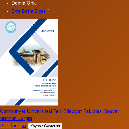
Damla Önk
*
Enis Baha Biçer
Cumhuriyet Üniversitesi Fen-Edebiyat Fakültesi Sosyal
Bilimler Dergisi
PDF İndir
Kaynak Göster