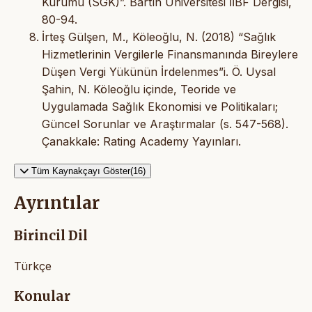
Kurumu (SGK)”. Bartın Üniversitesi İİBF Dergisi,
80-94.
İrteş Gülşen, M., Köleoğlu, N. (2018) “Sağlık
Hizmetlerinin Vergilerle Finansmanında Bireylere
Düşen Vergi Yükünün İrdelenmes”i. Ö. Uysal
Şahin, N. Köleoğlu içinde, Teoride ve
Uygulamada Sağlık Ekonomisi ve Politikaları;
Güncel Sorunlar ve Araştırmalar (s. 547-568).
Çanakkale: Rating Academy Yayınları.
Tüm Kaynakçayı Göster(16)
Ayrıntılar
Birincil Dil
Türkçe
Konular