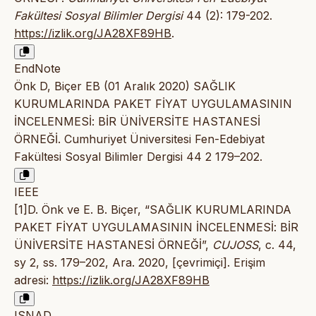
Fakültesi Sosyal Bilimler Dergisi
44 (2): 179-202.
https://izlik.org/JA28XF89HB
.
EndNote
Önk D, Biçer EB (01 Aralık 2020) SAĞLIK
KURUMLARINDA PAKET FİYAT UYGULAMASININ
İNCELENMESİ: BİR ÜNİVERSİTE HASTANESİ
ÖRNEĞİ. Cumhuriyet Üniversitesi Fen-Edebiyat
Fakültesi Sosyal Bilimler Dergisi 44 2 179–202.
IEEE
[1]D. Önk ve E. B. Biçer, “SAĞLIK KURUMLARINDA
PAKET FİYAT UYGULAMASININ İNCELENMESİ: BİR
ÜNİVERSİTE HASTANESİ ÖRNEĞİ”,
CUJOSS
, c. 44,
sy 2, ss. 179–202, Ara. 2020, [çevrimiçi]. Erişim
adresi:
https://izlik.org/JA28XF89HB
ISNAD