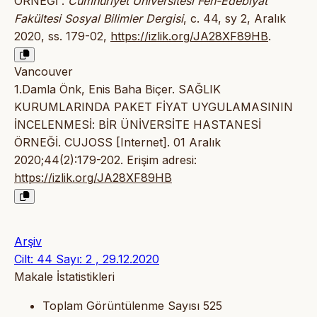
ÖRNEĞİ”.
Cumhuriyet Üniversitesi Fen-Edebiyat
Fakültesi Sosyal Bilimler Dergisi
, c. 44, sy 2, Aralık
2020, ss. 179-02,
https://izlik.org/JA28XF89HB
.
Vancouver
1.Damla Önk, Enis Baha Biçer. SAĞLIK
KURUMLARINDA PAKET FİYAT UYGULAMASININ
İNCELENMESİ: BİR ÜNİVERSİTE HASTANESİ
ÖRNEĞİ. CUJOSS [Internet]. 01 Aralık
2020;44(2):179-202. Erişim adresi:
https://izlik.org/JA28XF89HB
Arşiv
Cilt: 44 Sayı: 2 , 29.12.2020
Makale İstatistikleri
Toplam Görüntülenme Sayısı
525