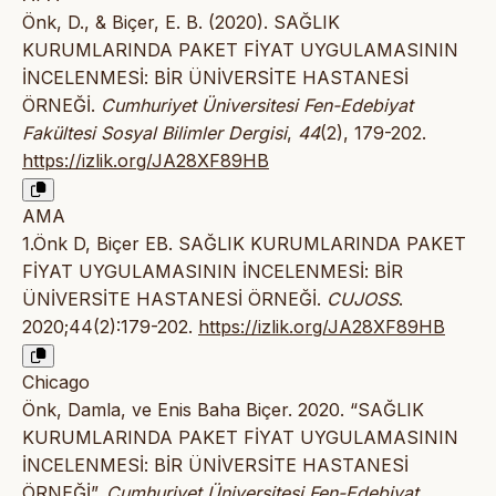
Önk, D., & Biçer, E. B. (2020). SAĞLIK
KURUMLARINDA PAKET FİYAT UYGULAMASININ
İNCELENMESİ: BİR ÜNİVERSİTE HASTANESİ
ÖRNEĞİ.
Cumhuriyet Üniversitesi Fen-Edebiyat
Fakültesi Sosyal Bilimler Dergisi
,
44
(2), 179-202.
https://izlik.org/JA28XF89HB
AMA
1.Önk D, Biçer EB. SAĞLIK KURUMLARINDA PAKET
FİYAT UYGULAMASININ İNCELENMESİ: BİR
ÜNİVERSİTE HASTANESİ ÖRNEĞİ.
CUJOSS
.
2020;44(2):179-202.
https://izlik.org/JA28XF89HB
Chicago
Önk, Damla, ve Enis Baha Biçer. 2020. “SAĞLIK
KURUMLARINDA PAKET FİYAT UYGULAMASININ
İNCELENMESİ: BİR ÜNİVERSİTE HASTANESİ
ÖRNEĞİ”.
Cumhuriyet Üniversitesi Fen-Edebiyat