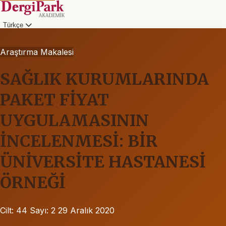
Türkçe
Araştırma Makalesi
SAĞLIK KURUMLARINDA
PAKET FİYAT
UYGULAMASININ
İNCELENMESİ: BİR
ÜNİVERSİTE HASTANESİ
ÖRNEĞİ
Cilt: 44
Sayı: 2
29 Aralık 2020