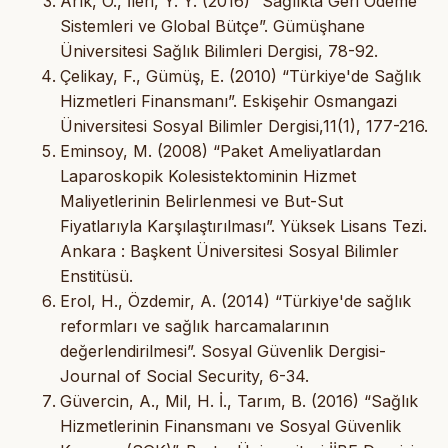
Arık, Ö., İleri, Y. Y. (2016) “Sağlıkta Geri Ödeme
Sistemleri ve Global Bütçe”. Gümüşhane
Üniversitesi Sağlık Bilimleri Dergisi, 78-92.
Çelikay, F., Gümüş, E. (2010) “Türkiye'de Sağlık
Hizmetleri Finansmanı”. Eskişehir Osmangazi
Üniversitesi Sosyal Bilimler Dergisi,11(1), 177-216.
Eminsoy, M. (2008) “Paket Ameliyatlardan
Laparoskopik Kolesistektominin Hizmet
Maliyetlerinin Belirlenmesi ve But-Sut
Fiyatlarıyla Karşılaştırılması”. Yüksek Lisans Tezi.
Ankara : Başkent Üniversitesi Sosyal Bilimler
Enstitüsü.
Erol, H., Özdemir, A. (2014) “Türkiye'de sağlık
reformları ve sağlık harcamalarının
değerlendirilmesi”. Sosyal Güvenlik Dergisi-
Journal of Social Security, 6-34.
Güvercin, A., Mil, H. İ., Tarım, B. (2016) “Sağlık
Hizmetlerinin Finansmanı ve Sosyal Güvenlik