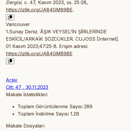
Dergisi
, c. 47, Kasım 2023, ss. 25-28,
https://izlik.org/JA84GM89BE
.
Vancouver
1.Sunay Deniz. ÂŞIK VEYSEL’İN ŞİİRLERİNDE
ESKİCİL/ARKAİK SÖZCÜKLER. CUJOSS [Internet].
01 Kasım 2023;47:25-8. Erişim adresi:
https://izlik.org/JA84GM89BE
Arşiv
Cilt: 47 , 30.11.2023
Makale İstatistikleri
Toplam Görüntülenme Sayısı
289
Toplam İndirilme Sayısı
1.2B
Makale Dosyaları