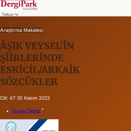
Türkçe
Araştırma Makalesi
ÂŞIK VEYSEL’İN
ŞİİRLERİNDE
ESKİCİL/ARKAİK
SÖZCÜKLER
Cilt: 47
30 Kasım 2023
*
Sunay Deniz