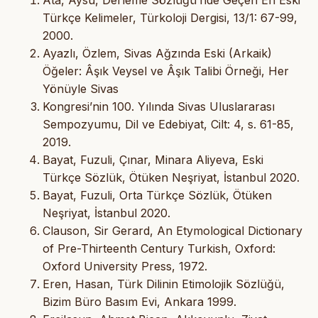
Ata, Aysu, Derleme Sözlüğü’nde Geçen En Eski
Türkçe Kelimeler, Türkoloji Dergisi, 13/1: 67-99,
2000.
Ayazlı, Özlem, Sivas Ağzında Eski (Arkaik)
Öğeler: Âşık Veysel ve Âşık Talibi Örneği, Her
Yönüyle Sivas
Kongresi’nin 100. Yılında Sivas Uluslararası
Sempozyumu, Dil ve Edebiyat, Cilt: 4, s. 61-85,
2019.
Bayat, Fuzuli, Çınar, Minara Aliyeva, Eski
Türkçe Sözlük, Ötüken Neşriyat, İstanbul 2020.
Bayat, Fuzuli, Orta Türkçe Sözlük, Ötüken
Neşriyat, İstanbul 2020.
Clauson, Sir Gerard, An Etymological Dictionary
of Pre-Thirteenth Century Turkish, Oxford:
Oxford University Press, 1972.
Eren, Hasan, Türk Dilinin Etimolojik Sözlüğü,
Bizim Büro Basım Evi, Ankara 1999.