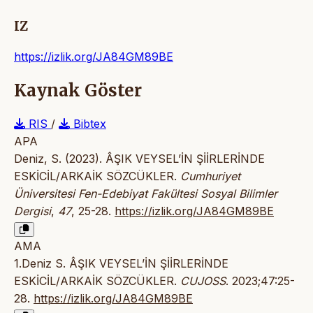
IZ
https://izlik.org/JA84GM89BE
Kaynak Göster
RIS
/
Bibtex
APA
Deniz, S. (2023). ÂŞIK VEYSEL’İN ŞİİRLERİNDE
ESKİCİL/ARKAİK SÖZCÜKLER.
Cumhuriyet
Üniversitesi Fen-Edebiyat Fakültesi Sosyal Bilimler
Dergisi
,
47
, 25-28.
https://izlik.org/JA84GM89BE
AMA
1.Deniz S. ÂŞIK VEYSEL’İN ŞİİRLERİNDE
ESKİCİL/ARKAİK SÖZCÜKLER.
CUJOSS
. 2023;47:25-
28.
https://izlik.org/JA84GM89BE