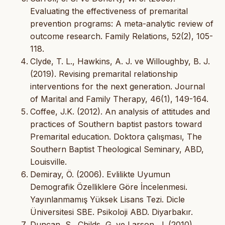
Evaluating the effectiveness of premarital
prevention programs: A meta-analytic review of
outcome research. Family Relations, 52(2), 105-
118.
Clyde, T. L., Hawkins, A. J. ve Willoughby, B. J.
(2019). Revising premarital relationship
interventions for the next generation. Journal
of Marital and Family Therapy, 46(1), 149-164.
Coffee, J.K. (2012). An analysis of attitudes and
practices of Southern baptist pastors toward
Premarital education. Doktora çalışması, The
Southern Baptist Theological Seminary, ABD,
Louisville.
Demiray, Ö. (2006). Evlilikte Uyumun
Demografik Özelliklere Göre İncelenmesi.
Yayınlanmamış Yüksek Lisans Tezi. Dicle
Üniversitesi SBE. Psikoloji ABD. Diyarbakır.
Duncan, S., Childs, G. ve Larson, J. (2010).