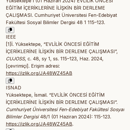
Yüksektepe İ (01 Haziran 2024) EVLİLİK ÖNCESİ
EĞİTİM İÇERİKLERİNE İLİŞKİN BİR DERLEME
ÇALIŞMASI. Cumhuriyet Üniversitesi Fen-Edebiyat
Fakültesi Sosyal Bilimler Dergisi 48 1 115–123.
IEEE
[1]İ. Yüksektepe, “EVLİLİK ÖNCESİ EĞİTİM
İÇERİKLERİNE İLİŞKİN BİR DERLEME ÇALIŞMASI”,
CUJOSS
, c. 48, sy 1, ss. 115–123, Haz. 2024,
[çevrimiçi]. Erişim adresi:
https://izlik.org/JA48WZ45AB
ISNAD
Yüksektepe, İsmail. “EVLİLİK ÖNCESİ EĞİTİM
İÇERİKLERİNE İLİŞKİN BİR DERLEME ÇALIŞMASI”.
Cumhuriyet Üniversitesi Fen-Edebiyat Fakültesi Sosyal
Bilimler Dergisi
48/1 (01 Haziran 2024): 115-123.
https://izlik.org/JA48WZ45AB
.