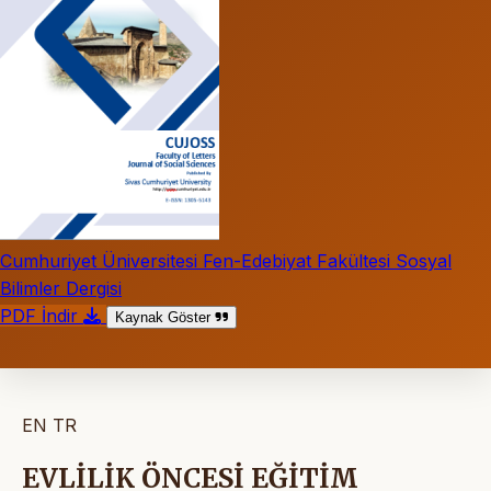
Cumhuriyet Üniversitesi Fen-Edebiyat Fakültesi Sosyal
Bilimler Dergisi
PDF İndir
Kaynak Göster
EN
TR
EVLİLİK ÖNCESİ EĞİTİM