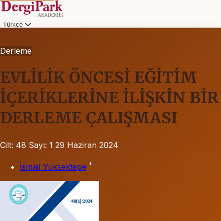
Türkçe
Derleme
EVLİLİK ÖNCESİ EĞİTİM
İÇERİKLERİNE İLİŞKİN BİR
DERLEME ÇALIŞMASI
Cilt: 48
Sayı: 1
29 Haziran 2024
*
İsmail Yüksektepe