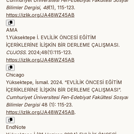
Bilimler Dergisi
,
48
(1), 115-123.
https://izlik.org/JA48WZ45AB
AMA
1.Yüksektepe İ. EVLİLİK ÖNCESİ EĞİTİM
İÇERİKLERİNE İLİŞKİN BİR DERLEME ÇALIŞMASI.
CUJOSS
. 2024;48(1):115-123.
https://izlik.org/JA48WZ45AB
Chicago
Yüksektepe, İsmail. 2024. “EVLİLİK ÖNCESİ EĞİTİM
İÇERİKLERİNE İLİŞKİN BİR DERLEME ÇALIŞMASI”.
Cumhuriyet Üniversitesi Fen-Edebiyat Fakültesi Sosyal
Bilimler Dergisi
48 (1): 115-23.
https://izlik.org/JA48WZ45AB
.
EndNote