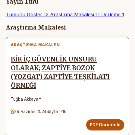
Yayın Türü
Tümünü Göster
12
Araştırma Makalesi
11
Derleme
1
Makaleler
Araştırma Makalesi
ARAŞTIRMA MAKALESI
BİR İÇ GÜVENLİK UNSURU
OLARAK; ZAPTİYE BOZOK
(YOZGAT) ZAPTİYE TEŞKİLATI
ÖRNEĞİ
*
Tuğba Akkaya
29 Haziran 2024
Sayfa 1-16
PDF Görüntüle