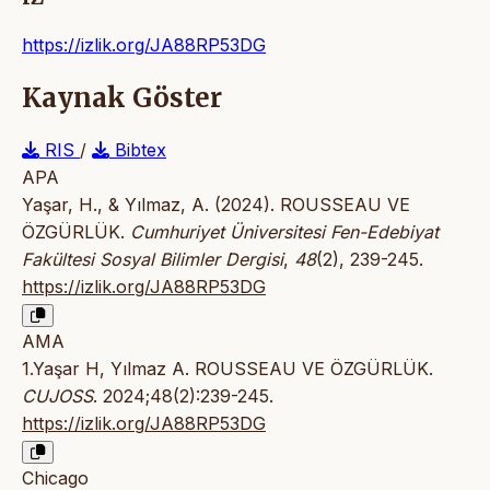
https://izlik.org/JA88RP53DG
Kaynak Göster
RIS
/
Bibtex
APA
Yaşar, H., & Yılmaz, A. (2024). ROUSSEAU VE
ÖZGÜRLÜK.
Cumhuriyet Üniversitesi Fen-Edebiyat
Fakültesi Sosyal Bilimler Dergisi
,
48
(2), 239-245.
https://izlik.org/JA88RP53DG
AMA
1.Yaşar H, Yılmaz A. ROUSSEAU VE ÖZGÜRLÜK.
CUJOSS
. 2024;48(2):239-245.
https://izlik.org/JA88RP53DG
Chicago