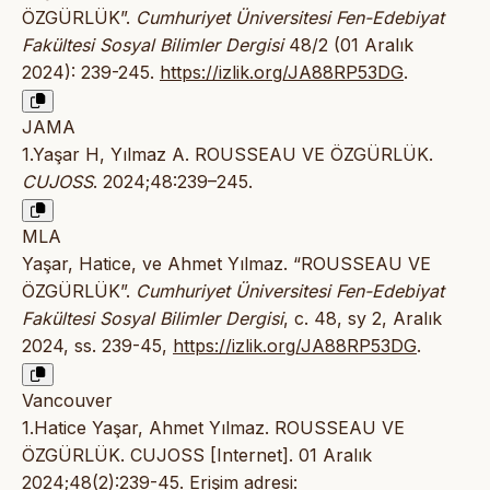
ÖZGÜRLÜK”.
Cumhuriyet Üniversitesi Fen-Edebiyat
Fakültesi Sosyal Bilimler Dergisi
48/2 (01 Aralık
2024): 239-245.
https://izlik.org/JA88RP53DG
.
JAMA
1.Yaşar H, Yılmaz A. ROUSSEAU VE ÖZGÜRLÜK.
CUJOSS
. 2024;48:239–245.
MLA
Yaşar, Hatice, ve Ahmet Yılmaz. “ROUSSEAU VE
ÖZGÜRLÜK”.
Cumhuriyet Üniversitesi Fen-Edebiyat
Fakültesi Sosyal Bilimler Dergisi
, c. 48, sy 2, Aralık
2024, ss. 239-45,
https://izlik.org/JA88RP53DG
.
Vancouver
1.Hatice Yaşar, Ahmet Yılmaz. ROUSSEAU VE
ÖZGÜRLÜK. CUJOSS [Internet]. 01 Aralık
2024;48(2):239-45. Erişim adresi: