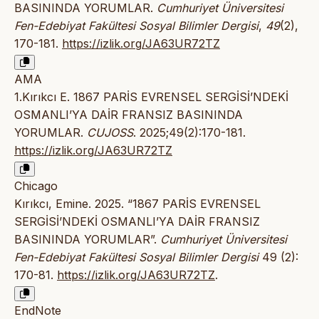
BASININDA YORUMLAR.
Cumhuriyet Üniversitesi
Fen-Edebiyat Fakültesi Sosyal Bilimler Dergisi
,
49
(2),
170-181.
https://izlik.org/JA63UR72TZ
AMA
1.Kırıkcı E. 1867 PARİS EVRENSEL SERGİSİ’NDEKİ
OSMANLI’YA DAİR FRANSIZ BASININDA
YORUMLAR.
CUJOSS
. 2025;49(2):170-181.
https://izlik.org/JA63UR72TZ
Chicago
Kırıkcı, Emine. 2025. “1867 PARİS EVRENSEL
SERGİSİ’NDEKİ OSMANLI’YA DAİR FRANSIZ
BASININDA YORUMLAR”.
Cumhuriyet Üniversitesi
Fen-Edebiyat Fakültesi Sosyal Bilimler Dergisi
49 (2):
170-81.
https://izlik.org/JA63UR72TZ
.
EndNote