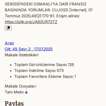
SERGİSİ’NDEKİ OSMANLI’YA DAİR FRANSIZ
BASININDA YORUMLAR. CUJOSS [Internet]. 01
Temmuz 2025;49(2):170-81. Erişim adresi:
https://izlik.org/JA63UR72TZ
Arşiv
Cilt: 49 Sayı: 2 , 17.07.2025
Makale İstatistikleri
Toplam Görüntülenme Sayısı
126
Toplam İndirilme Sayısı
673
Toplam Favorilere Ekleme Sayısı
1
Makale Dosyaları
Tam Metin
Paylaş