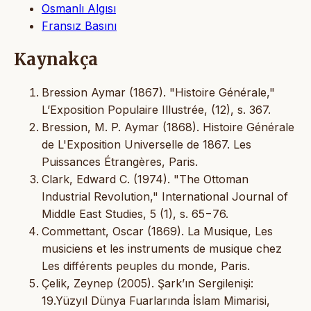
Osmanlı Algısı
Fransız Basını
Kaynakça
Bression Aymar (1867). "Histoire Générale,"
LʼExposition Populaire Illustrée, (12), s. 367.
Bression, M. P. Aymar (1868). Histoire Générale
de L'Exposition Universelle de 1867. Les
Puissances Étrangères, Paris.
Clark, Edward C. (1974). "The Ottoman
Industrial Revolution," International Journal of
Middle East Studies, 5 (1), s. 65−76.
Commettant, Oscar (1869). La Musique, Les
musiciens et les instruments de musique chez
Les différents peuples du monde, Paris.
Çelik, Zeynep (2005). Şark’ın Sergilenişi:
19.Yüzyıl Dünya Fuarlarında İslam Mimarisi,