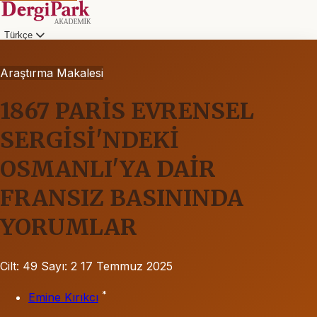
Türkçe
Araştırma Makalesi
1867 PARİS EVRENSEL
SERGİSİ'NDEKİ
OSMANLI'YA DAİR
FRANSIZ BASININDA
YORUMLAR
Cilt: 49
Sayı: 2
17 Temmuz 2025
*
Emine Kırıkcı