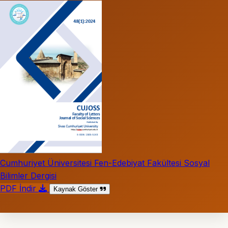
Cumhuriyet Üniversitesi Fen-Edebiyat Fakültesi Sosyal
Bilimler Dergisi
PDF İndir
Kaynak Göster