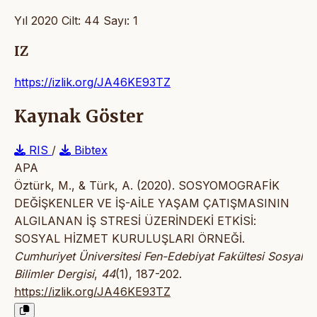
Yıl 2020 Cilt: 44 Sayı: 1
IZ
https://izlik.org/JA46KE93TZ
Kaynak Göster
RIS
/
Bibtex
APA
Öztürk, M., & Türk, A. (2020). SOSYOMOGRAFİK
DEĞİŞKENLER VE İŞ-AİLE YAŞAM ÇATIŞMASININ
ALGILANAN İŞ STRESİ ÜZERİNDEKİ ETKİSİ:
SOSYAL HİZMET KURULUŞLARI ÖRNEĞİ.
Cumhuriyet Üniversitesi Fen-Edebiyat Fakültesi Sosyal
Bilimler Dergisi
,
44
(1), 187-202.
https://izlik.org/JA46KE93TZ