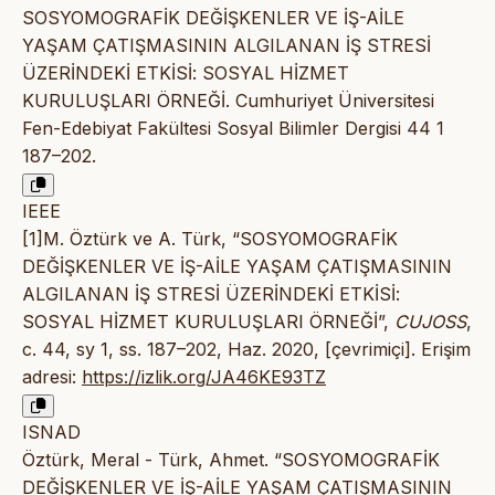
SOSYOMOGRAFİK DEĞİŞKENLER VE İŞ-AİLE
YAŞAM ÇATIŞMASININ ALGILANAN İŞ STRESİ
ÜZERİNDEKİ ETKİSİ: SOSYAL HİZMET
KURULUŞLARI ÖRNEĞİ. Cumhuriyet Üniversitesi
Fen-Edebiyat Fakültesi Sosyal Bilimler Dergisi 44 1
187–202.
IEEE
[1]M. Öztürk ve A. Türk, “SOSYOMOGRAFİK
DEĞİŞKENLER VE İŞ-AİLE YAŞAM ÇATIŞMASININ
ALGILANAN İŞ STRESİ ÜZERİNDEKİ ETKİSİ:
SOSYAL HİZMET KURULUŞLARI ÖRNEĞİ”,
CUJOSS
,
c. 44, sy 1, ss. 187–202, Haz. 2020, [çevrimiçi]. Erişim
adresi:
https://izlik.org/JA46KE93TZ
ISNAD
Öztürk, Meral - Türk, Ahmet. “SOSYOMOGRAFİK
DEĞİŞKENLER VE İŞ-AİLE YAŞAM ÇATIŞMASININ