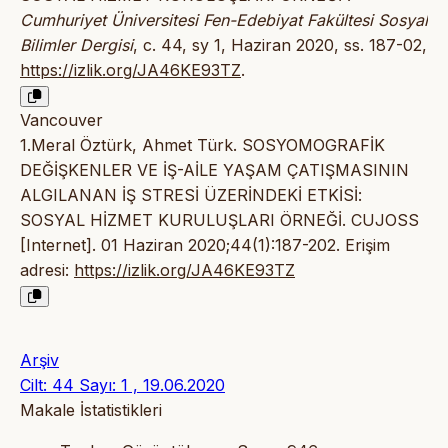
Cumhuriyet Üniversitesi Fen-Edebiyat Fakültesi Sosyal
Bilimler Dergisi
, c. 44, sy 1, Haziran 2020, ss. 187-02,
https://izlik.org/JA46KE93TZ
.
Vancouver
1.Meral Öztürk, Ahmet Türk. SOSYOMOGRAFİK
DEĞİŞKENLER VE İŞ-AİLE YAŞAM ÇATIŞMASININ
ALGILANAN İŞ STRESİ ÜZERİNDEKİ ETKİSİ:
SOSYAL HİZMET KURULUŞLARI ÖRNEĞİ. CUJOSS
[Internet]. 01 Haziran 2020;44(1):187-202. Erişim
adresi:
https://izlik.org/JA46KE93TZ
Arşiv
Cilt: 44 Sayı: 1 , 19.06.2020
Makale İstatistikleri