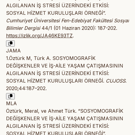
ALGILANAN İŞ STRESİ ÜZERİNDEKİ ETKİSİ:
SOSYAL HİZMET KURULUŞLARI ÖRNEĞİ”.
Cumhuriyet Üniversitesi Fen-Edebiyat Fakültesi Sosyal
Bilimler Dergisi
44/1 (01 Haziran 2020): 187-202.
https://izlik.org/JA46KE93TZ
.
JAMA
1.Öztürk M, Türk A. SOSYOMOGRAFİK
DEĞİŞKENLER VE İŞ-AİLE YAŞAM ÇATIŞMASININ
ALGILANAN İŞ STRESİ ÜZERİNDEKİ ETKİSİ:
SOSYAL HİZMET KURULUŞLARI ÖRNEĞİ.
CUJOSS
.
2020;44:187–202.
MLA
Öztürk, Meral, ve Ahmet Türk. “SOSYOMOGRAFİK
DEĞİŞKENLER VE İŞ-AİLE YAŞAM ÇATIŞMASININ
ALGILANAN İŞ STRESİ ÜZERİNDEKİ ETKİSİ:
SOSYAL HİZMET KURULUŞLARI ÖRNEĞİ”.