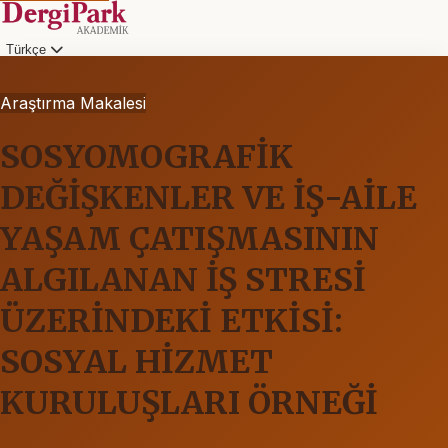
Türkçe
Araştırma Makalesi
SOSYOMOGRAFİK
DEĞİŞKENLER VE İŞ-AİLE
YAŞAM ÇATIŞMASININ
ALGILANAN İŞ STRESİ
ÜZERİNDEKİ ETKİSİ:
SOSYAL HİZMET
KURULUŞLARI ÖRNEĞİ