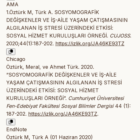
AMA
1.Öztürk M, Türk A. SOSYOMOGRAFİK
DEĞİŞKENLER VE İŞ-AİLE YAŞAM ÇATIŞMASININ
ALGILANAN İŞ STRESİ ÜZERİNDEKİ ETKİSİ:
SOSYAL HİZMET KURULUŞLARI ÖRNEĞİ.
CUJOSS
.
2020;44(1):187-202.
https://izlik.org/JA46KE93TZ
Chicago
Öztürk, Meral, ve Ahmet Türk. 2020.
“SOSYOMOGRAFİK DEĞİŞKENLER VE İŞ-AİLE
YAŞAM ÇATIŞMASININ ALGILANAN İŞ STRESİ
ÜZERİNDEKİ ETKİSİ: SOSYAL HİZMET
KURULUŞLARI ÖRNEĞİ”.
Cumhuriyet Üniversitesi
Fen-Edebiyat Fakültesi Sosyal Bilimler Dergisi
44 (1):
187-202.
https://izlik.org/JA46KE93TZ
.
EndNote
Öztürk M, Türk A (01 Haziran 2020)