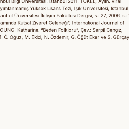
ul Bilgi Üniversitesi, İstanbul 2011. TOKEL, Aylin. Viral
Yayımlanmamış Yüksek Lisans Tezi, Işık Üniversitesi, İstanbul
ul Üniversitesi İletişim Fakültesi Dergisi, s.: 27, 2006, s.:
mında Kutsal Ziyaret Geleneği”, International Journal of
OUNG, Katharine. “Beden Folkloru”, Çev.: Serpil Cengiz,
. Ö. Oğuz, M. Ekici, N. Özdemir, G. Öğüt Eker ve S. Gürçay