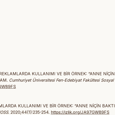
 REKLAMLARDA KULLANIMI VE BİR ÖRNEK: “ANNE NİÇİN
LAM.
Cumhuriyet Üniversitesi Fen-Edebiyat Fakültesi Sosyal
97GW89FS
MLARDA KULLANIMI VE BİR ÖRNEK: “ANNE NİÇİN BAKT
OSS
. 2020;44(1):235-254.
https://izlik.org/JA97GW89FS