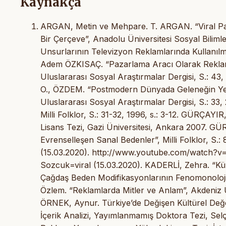
Kaynakça
ARGAN, Metin ve Mehpare. T. ARGAN. “Viral Pa
Bir Çerçeve”, Anadolu Üniversitesi Sosyal Bilimle
Unsurlarının Televizyon Reklamlarında Kullanılma
Adem ÖZKISAÇ. “Pazarlama Aracı Olarak Reklam
Uluslararası Sosyal Araştırmalar Dergisi, S.: 4
O., ÖZDEM. “Postmodern Dünyada Geleneğin Yenid
Uluslararası Sosyal Araştırmalar Dergisi, S.: 3
Milli Folklor, S.: 31-32, 1996, s.: 3-12. GÜRÇA
Lisans Tezi, Gazi Üniversitesi, Ankara 2007. GÜR
Evrenselleşen Sanal Bedenler”, Milli Folklor, S.: 8
(15.03.2020). http://www.youtube.com/watch?v
Sozcuk=viral (15.03.2020). KADERLİ, Zehra. “Kü
Çağdaş Beden Modifikasyonlarının Fenomonolojik 
Özlem. “Reklamlarda Mitler ve Anlam”, Akdeniz Üniv
ÖRNEK, Aynur. Türkiye’de Değişen Kültürel Değe
İçerik Analizi, Yayımlanmamış Doktora Tezi, Sel