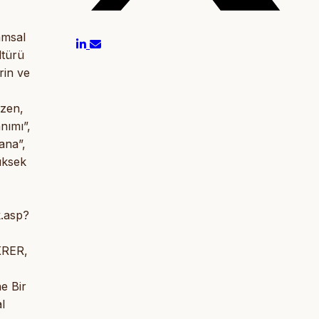
amsal
ltürü
rin ve
Özen,
nımı”,
ana”,
üksek
.asp?
ÜKRER,
e Bir
l