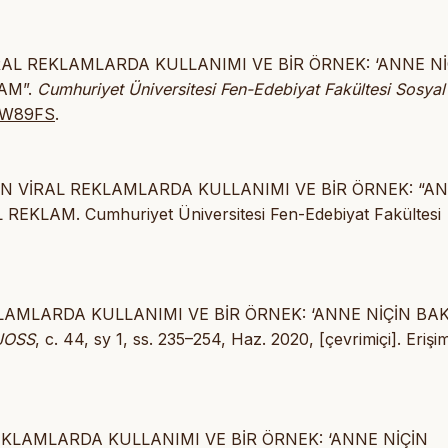
İRAL REKLAMLARDA KULLANIMI VE BİR ÖRNEK: ‘ANNE Nİ
AM”.
Cumhuriyet Üniversitesi Fen-Edebiyat Fakültesi Sosyal
7GW89FS
.
UN VİRAL REKLAMLARDA KULLANIMI VE BİR ÖRNEK: “A
KLAM. Cumhuriyet Üniversitesi Fen-Edebiyat Fakültesi
LAMLARDA KULLANIMI VE BİR ÖRNEK: ‘ANNE NİÇİN BA
JOSS
, c. 44, sy 1, ss. 235–254, Haz. 2020, [çevrimiçi]. Erişi
EKLAMLARDA KULLANIMI VE BİR ÖRNEK: ‘ANNE NİÇİN