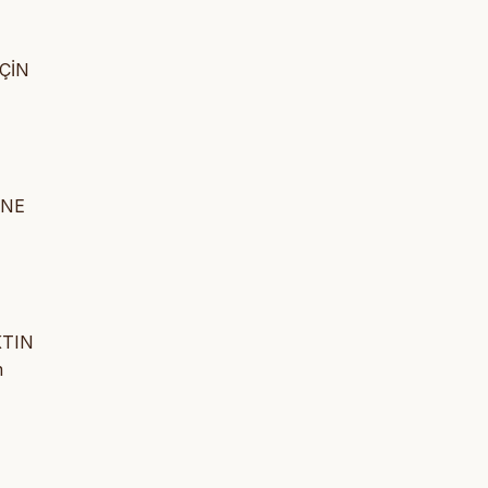
ÇİN
NNE
KTIN
m