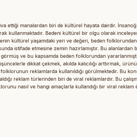
iva ettiği manalardan biri de kültürel hayata dairdir. İnsanoğ
arak kullanmaktadır. Bedeni kültürel bir olgu olarak inceleye
denin kültürel yaşamdaki yeri ve değeri, beden folklorundan
unda istifade etmesine zemin hazırlamıştır. Bu alanlardan bi
ak görmüş ve bu kapsamda beden folklorundan yararlanmıştı
üşüncelerle dikkat çekmek, akılda kalıcılığı arttırmak, ürün
folklorunun reklamlarda kullanıldığı görülmektedir. Bu ko
ldığı reklam türlerinden biri de viral reklamlardır. Bu çalı
lorunu nasıl ve hangi amaçlarla kullandığı bir viral reklam 