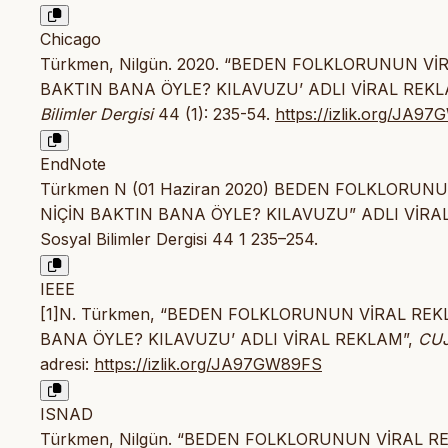
Chicago
Türkmen, Nilgün. 2020. “BEDEN FOLKLORUNUN V
BAKTIN BANA ÖYLE? KILAVUZU’ ADLI VİRAL REKL
Bilimler Dergisi
44 (1): 235-54.
https://izlik.org/JA9
EndNote
Türkmen N (01 Haziran 2020) BEDEN FOLKLORUN
NİÇİN BAKTIN BANA ÖYLE? KILAVUZU” ADLI VİRAL RE
Sosyal Bilimler Dergisi 44 1 235–254.
IEEE
[1]N. Türkmen, “BEDEN FOLKLORUNUN VİRAL REK
BANA ÖYLE? KILAVUZU’ ADLI VİRAL REKLAM”,
CU
adresi:
https://izlik.org/JA97GW89FS
ISNAD
Türkmen, Nilgün. “BEDEN FOLKLORUNUN VİRAL R