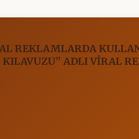
AL REKLAMLARDA KULLANI
? KILAVUZU” ADLI VİRAL 