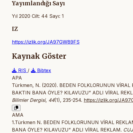
Yayımlandığı Sayı
Yıl 2020 Cilt: 44 Sayı: 1
IZ
https://izlik.org/JA97GW89FS
Kaynak Göster
RIS
/
Bibtex
APA
Türkmen, N. (2020). BEDEN FOLKLORUNUN VİRAL
BAKTIN BANA ÖYLE? KILAVUZU” ADLI VİRAL REK
Bilimler Dergisi
,
44
(1), 235-254.
https://izlik.org/JA
AMA
1.Türkmen N. BEDEN FOLKLORUNUN VİRAL REKLA
BANA ÖYLE? KILAVUZU” ADLI VİRAL REKLAM.
CUJ