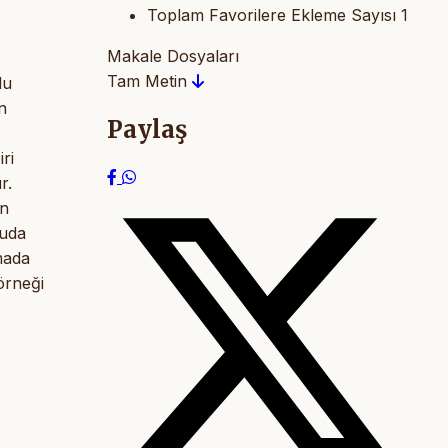
Toplam Favorilere Ekleme Sayısı
1
Makale Dosyaları
Tam Metin
lu
n
Paylaş
ri
r.
ün
nuda
şmada
örneği