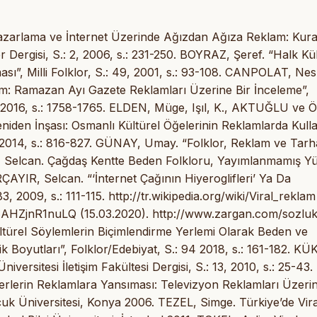
zarlama ve İnternet Üzerinde Ağızdan Ağıza Reklam: Kur
r Dergisi, S.: 2, 2006, s.: 231-250. BOYRAZ, Şeref. “Halk Kü
sı”, Milli Folklor, S.: 49, 2001, s.: 93-108. CANPOLAT, Nes
: Ramazan Ayı Gazete Reklamları Üzerine Bir İnceleme”,
3, 2016, s.: 1758-1765. ELDEN, Müge, Işıl, K., AKTUĞLU ve 
en İnşası: Osmanlı Kültürel Öğelerinin Reklamlarda Kulla
3, 2014, s.: 816-827. GÜNAY, Umay. “Folklor, Reklam ve Tarh
YIR, Selcan. Çağdaş Kentte Beden Folkloru, Yayımlanmamış Y
ÇAYIR, Selcan. “‘İnternet Çağının Hiyeroglifleri’ Ya Da
3, 2009, s.: 111-115. http://tr.wikipedia.org/wiki/Viral_reklam
=AHZjnR1nuLQ (15.03.2020). http://www.zargan.com/sozluk
ltürel Söylemlerin Biçimlendirme Yerlemi Olarak Beden ve
Boyutları”, Folklor/Edebiyat, S.: 94 2018, s.: 161-182. K
ersitesi İletişim Fakültesi Dergisi, S.: 13, 2010, s.: 25-43.
rlerin Reklamlara Yansıması: Televizyon Reklamları Üzerin
çuk Üniversitesi, Konya 2006. TEZEL, Simge. Türkiye’de Vira