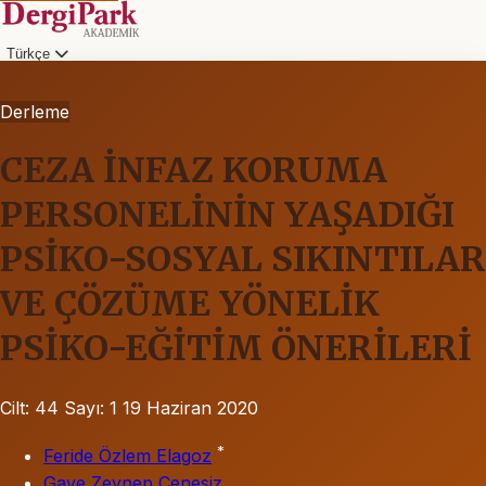
Türkçe
Derleme
CEZA İNFAZ KORUMA
PERSONELİNİN YAŞADIĞI
PSİKO-SOSYAL SIKINTILAR
VE ÇÖZÜME YÖNELİK
PSİKO-EĞİTİM ÖNERİLERİ
Cilt: 44
Sayı: 1
19 Haziran 2020
*
Feride Özlem Elagoz
Gaye Zeynep Çenesiz