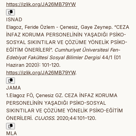
https://izlik.org/JA26MB79YW
ISNAD
Elagoz, Feride Özlem - Çenesiz, Gaye Zeynep. “CEZA
İNFAZ KORUMA PERSONELİNİN YAŞADIĞI PSİKO-
SOSYAL SIKINTILAR VE ÇÖZÜME YÖNELİK PSİKO-
EĞİTİM ÖNERİLERİ”.
Cumhuriyet Üniversitesi Fen-
Edebiyat Fakültesi Sosyal Bilimler Dergisi
44/1 (01
Haziran 2020): 101-120.
https://izlik.org/JA26MB79YW
.
JAMA
1.Elagoz FÖ, Çenesiz GZ. CEZA İNFAZ KORUMA
PERSONELİNİN YAŞADIĞI PSİKO-SOSYAL
SIKINTILAR VE ÇÖZÜME YÖNELİK PSİKO-EĞİTİM
ÖNERİLERİ.
CUJOSS
. 2020;44:101–120.
MLA