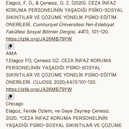
Elagoz, F. Ö., & Çenesiz, G. Z. (2020). CEZA İNFAZ
KORUMA PERSONELİNİN YAŞADIĞI PSİKO-SOSYAL
SIKINTILAR VE ÇÖZÜME YÖNELİK PSİKO-EĞİTİM
ÖNERİLERİ.
Cumhuriyet Üniversitesi Fen-Edebiyat
Fakültesi Sosyal Bilimler Dergisi
,
44
(1), 101-120.
https://izlik.org/JA26MB79YW
AMA
1.Elagoz FÖ, Çenesiz GZ. CEZA İNFAZ KORUMA
PERSONELİNİN YAŞADIĞI PSİKO-SOSYAL
SIKINTILAR VE ÇÖZÜME YÖNELİK PSİKO-EĞİTİM
ÖNERİLERİ.
CUJOSS
. 2020;44(1):101-120.
https://izlik.org/JA26MB79YW
Chicago
Elagoz, Feride Özlem, ve Gaye Zeynep Çenesiz.
2020. “CEZA İNFAZ KORUMA PERSONELİNİN
YAŞADIĞI PSİKO-SOSYAL SIKINTILAR VE ÇÖZÜME