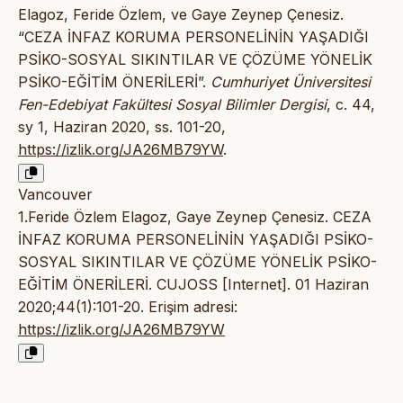
Elagoz, Feride Özlem, ve Gaye Zeynep Çenesiz.
“CEZA İNFAZ KORUMA PERSONELİNİN YAŞADIĞI
PSİKO-SOSYAL SIKINTILAR VE ÇÖZÜME YÖNELİK
PSİKO-EĞİTİM ÖNERİLERİ”.
Cumhuriyet Üniversitesi
Fen-Edebiyat Fakültesi Sosyal Bilimler Dergisi
, c. 44,
sy 1, Haziran 2020, ss. 101-20,
https://izlik.org/JA26MB79YW
.
Vancouver
1.Feride Özlem Elagoz, Gaye Zeynep Çenesiz. CEZA
İNFAZ KORUMA PERSONELİNİN YAŞADIĞI PSİKO-
SOSYAL SIKINTILAR VE ÇÖZÜME YÖNELİK PSİKO-
EĞİTİM ÖNERİLERİ. CUJOSS [Internet]. 01 Haziran
2020;44(1):101-20. Erişim adresi:
https://izlik.org/JA26MB79YW