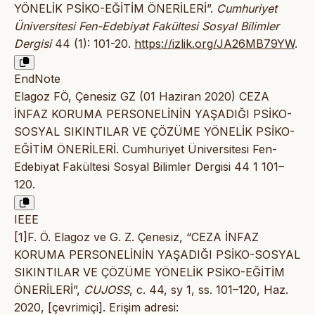
YÖNELİK PSİKO-EĞİTİM ÖNERİLERİ”.
Cumhuriyet
Üniversitesi Fen-Edebiyat Fakültesi Sosyal Bilimler
Dergisi
44 (1): 101-20.
https://izlik.org/JA26MB79YW
.
EndNote
Elagoz FÖ, Çenesiz GZ (01 Haziran 2020) CEZA
İNFAZ KORUMA PERSONELİNİN YAŞADIĞI PSİKO-
SOSYAL SIKINTILAR VE ÇÖZÜME YÖNELİK PSİKO-
EĞİTİM ÖNERİLERİ. Cumhuriyet Üniversitesi Fen-
Edebiyat Fakültesi Sosyal Bilimler Dergisi 44 1 101–
120.
IEEE
[1]F. Ö. Elagoz ve G. Z. Çenesiz, “CEZA İNFAZ
KORUMA PERSONELİNİN YAŞADIĞI PSİKO-SOSYAL
SIKINTILAR VE ÇÖZÜME YÖNELİK PSİKO-EĞİTİM
ÖNERİLERİ”,
CUJOSS
, c. 44, sy 1, ss. 101–120, Haz.
2020, [çevrimiçi]. Erişim adresi: