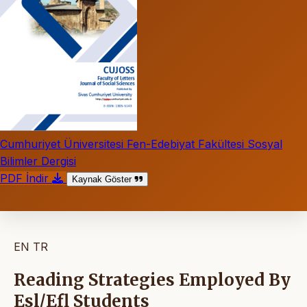
Cumhuriyet Üniversitesi Fen-Edebiyat Fakültesi Sosyal
Bilimler Dergisi
PDF İndir
Kaynak Göster
EN
TR
Reading Strategies Employed By
Esl/Efl Students