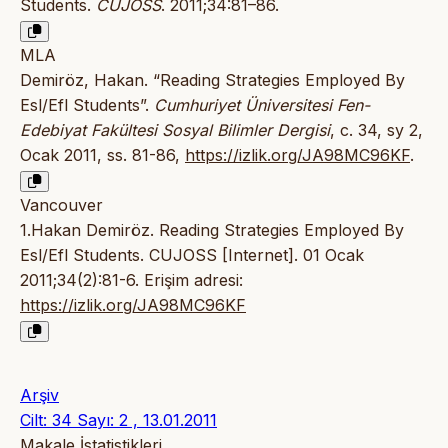
Students.
CUJOSS
. 2011;34:81–86.
MLA
Demiröz, Hakan. “Reading Strategies Employed By
Esl/Efl Students”.
Cumhuriyet Üniversitesi Fen-
Edebiyat Fakültesi Sosyal Bilimler Dergisi
, c. 34, sy 2,
Ocak 2011, ss. 81-86,
https://izlik.org/JA98MC96KF
.
Vancouver
1.Hakan Demiröz. Reading Strategies Employed By
Esl/Efl Students. CUJOSS [Internet]. 01 Ocak
2011;34(2):81-6. Erişim adresi:
https://izlik.org/JA98MC96KF
Arşiv
Cilt: 34 Sayı: 2 , 13.01.2011
Makale İstatistikleri