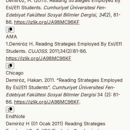
Demiröz, H. (2011). Reading Strategies Employed By
Esl/Efl Students.
Cumhuriyet Üniversitesi Fen-
Edebiyat Fakültesi Sosyal Bilimler Dergisi
,
34
(2), 81-
86.
https://izlik.org/JA98MC96KF
AMA
1.Demiröz H. Reading Strategies Employed By Esl/Efl
Students.
CUJOSS
. 2011;34(2):81-86.
https://izlik.org/JA98MC96KF
Chicago
Demiröz, Hakan. 2011. “Reading Strategies Employed
By Esl/Efl Students”.
Cumhuriyet Üniversitesi Fen-
Edebiyat Fakültesi Sosyal Bilimler Dergisi
34 (2): 81-
86.
https://izlik.org/JA98MC96KF
.
EndNote
Demiröz H (01 Ocak 2011) Reading Strategies