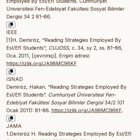
Employed By Esl/Efl Students. Cumhuriyet
Üniversitesi Fen-Edebiyat Fakültesi Sosyal Bilimler
Dergisi 34 2 81–86.
IEEE
[1]H. Demiröz, “Reading Strategies Employed By
Esl/Efl Students”,
CUJOSS
, c. 34, sy 2, ss. 81–86,
Oca. 2011, [çevrimiçi]. Erişim adresi:
https://izlik.org/JA98MC96KF
ISNAD
Demiröz, Hakan. “Reading Strategies Employed By
Esl/Efl Students”.
Cumhuriyet Üniversitesi Fen-
Edebiyat Fakültesi Sosyal Bilimler Dergisi
34/2 (01
Ocak 2011): 81-86.
https://izlik.org/JA98MC96KF
.
JAMA
1.Demiröz H. Reading Strategies Employed By Esl/Efl