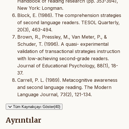
Handbook of reading research (pp. 353-394),
New York: Longman.
Block, E. (1986). The comprehension strategies
of second language readers. TESOL Quarterly,
20(3), 463-494.
Brown, R., Pressley, M., Van Meter, P., &
Schuder, T. (1996). A quasi- experimental
validation of transactional strategies instruction
with low-achieving second-grade readers.
Journal of Educational Psychology, 88(1), 18-
37.
Carrell, P. L. (1989). Metacognitive awareness
and second language reading. The Modern
Language Journal, 73(2), 121-134.
Tüm Kaynakçayı Göster(40)
Ayrıntılar