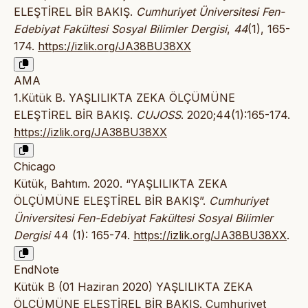
ELEŞTİREL BİR BAKIŞ.
Cumhuriyet Üniversitesi Fen-
Edebiyat Fakültesi Sosyal Bilimler Dergisi
,
44
(1), 165-
174.
https://izlik.org/JA38BU38XX
AMA
1.Kütük B. YAŞLILIKTA ZEKA ÖLÇÜMÜNE
ELEŞTİREL BİR BAKIŞ.
CUJOSS
. 2020;44(1):165-174.
https://izlik.org/JA38BU38XX
Chicago
Kütük, Bahtım. 2020. “YAŞLILIKTA ZEKA
ÖLÇÜMÜNE ELEŞTİREL BİR BAKIŞ”.
Cumhuriyet
Üniversitesi Fen-Edebiyat Fakültesi Sosyal Bilimler
Dergisi
44 (1): 165-74.
https://izlik.org/JA38BU38XX
.
EndNote
Kütük B (01 Haziran 2020) YAŞLILIKTA ZEKA
ÖLÇÜMÜNE ELEŞTİREL BİR BAKIŞ. Cumhuriyet