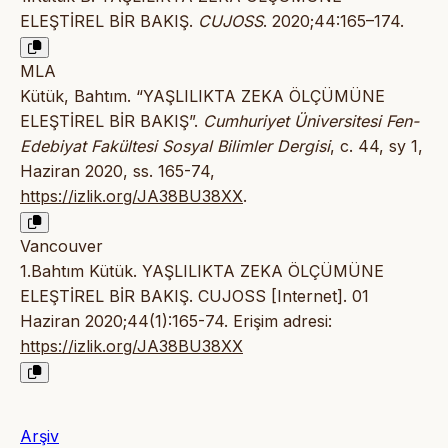
ELEŞTİREL BİR BAKIŞ.
CUJOSS
. 2020;44:165–174.
MLA
Kütük, Bahtım. “YAŞLILIKTA ZEKA ÖLÇÜMÜNE
ELEŞTİREL BİR BAKIŞ”.
Cumhuriyet Üniversitesi Fen-
Edebiyat Fakültesi Sosyal Bilimler Dergisi
, c. 44, sy 1,
Haziran 2020, ss. 165-74,
https://izlik.org/JA38BU38XX
.
Vancouver
1.Bahtım Kütük. YAŞLILIKTA ZEKA ÖLÇÜMÜNE
ELEŞTİREL BİR BAKIŞ. CUJOSS [Internet]. 01
Haziran 2020;44(1):165-74. Erişim adresi:
https://izlik.org/JA38BU38XX
Arşiv