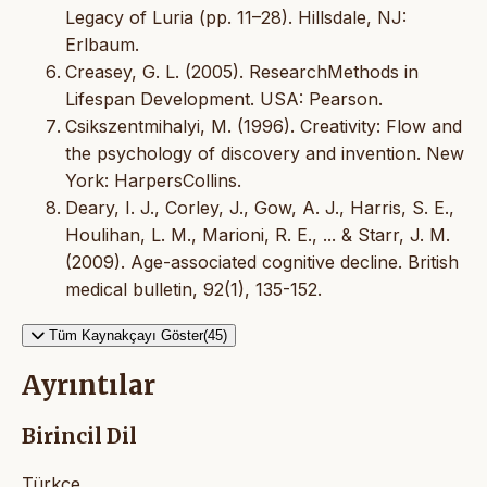
Legacy of Luria (pp. 11–28). Hillsdale, NJ:
Erlbaum.
Creasey, G. L. (2005). ResearchMethods in
Lifespan Development. USA: Pearson.
Csikszentmihalyi, M. (1996). Creativity: Flow and
the psychology of discovery and invention. New
York: HarpersCollins.
Deary, I. J., Corley, J., Gow, A. J., Harris, S. E.,
Houlihan, L. M., Marioni, R. E., ... & Starr, J. M.
(2009). Age-associated cognitive decline. British
medical bulletin, 92(1), 135-152.
Tüm Kaynakçayı Göster(45)
Ayrıntılar
Birincil Dil
Türkçe