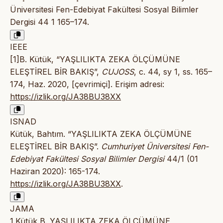
Üniversitesi Fen-Edebiyat Fakültesi Sosyal Bilimler
Dergisi 44 1 165–174.
IEEE
[1]B. Kütük, “YAŞLILIKTA ZEKA ÖLÇÜMÜNE
ELEŞTİREL BİR BAKIŞ”,
CUJOSS
, c. 44, sy 1, ss. 165–
174, Haz. 2020, [çevrimiçi]. Erişim adresi:
https://izlik.org/JA38BU38XX
ISNAD
Kütük, Bahtım. “YAŞLILIKTA ZEKA ÖLÇÜMÜNE
ELEŞTİREL BİR BAKIŞ”.
Cumhuriyet Üniversitesi Fen-
Edebiyat Fakültesi Sosyal Bilimler Dergisi
44/1 (01
Haziran 2020): 165-174.
https://izlik.org/JA38BU38XX
.
JAMA
1.Kütük B. YAŞLILIKTA ZEKA ÖLÇÜMÜNE