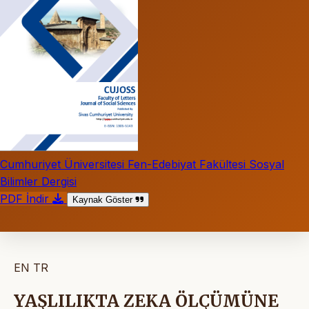
Cumhuriyet Üniversitesi Fen-Edebiyat Fakültesi Sosyal
Bilimler Dergisi
PDF İndir
Kaynak Göster
EN
TR
YAŞLILIKTA ZEKA ÖLÇÜMÜNE