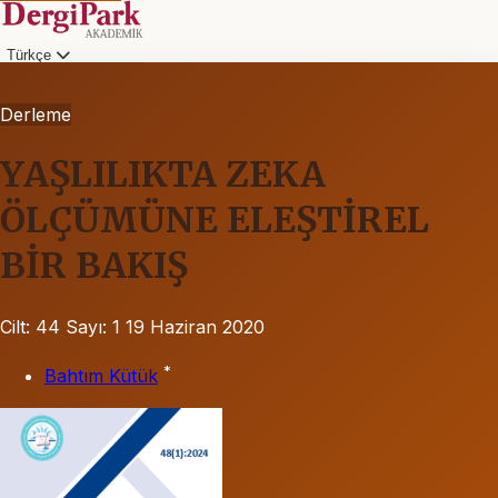
Türkçe
Derleme
YAŞLILIKTA ZEKA
ÖLÇÜMÜNE ELEŞTİREL
BİR BAKIŞ
Cilt: 44
Sayı: 1
19 Haziran 2020
*
Bahtım Kütük