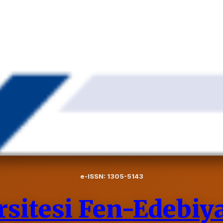
e-ISSN: 1305-5143
sitesi Fen-Edebiya