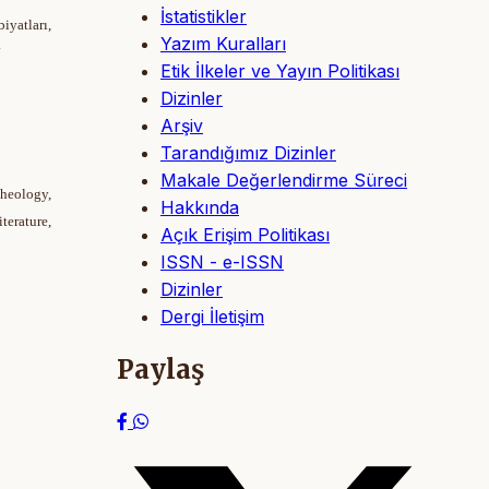
İstatistikler
iyatları,
Yazım Kuralları
.
Etik İlkeler ve Yayın Politikası
Dizinler
Arşiv
Tarandığımız Dizinler
Makale Değerlendirme Süreci
cheology,
Hakkında
erature,
Açık Erişim Politikası
ISSN - e-ISSN
Dizinler
Dergi İletişim
Paylaş