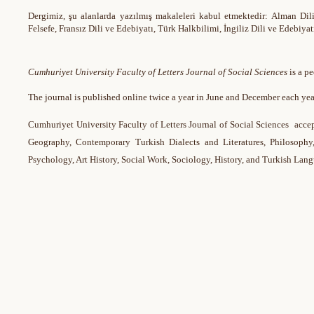
Dergimiz, şu alanlarda yazılmış makaleleri kabul etmektedir:
Alman Dili
Felsefe, Fransız Dili ve Edebiyatı, Türk Halkbilimi, İngiliz Dili ve Edebiyat
Cumhuriyet University Faculty of Letters Journal of Social Sciences
is a pe
The journal is published online twice a year in June and December each yea
Cumhuriyet University Faculty of Letters Journal of Social Sciences accep
Geography, Contemporary Turkish Dialects and Literatures, Philosophy
Psychology, Art History, Social Work, Sociology, History, and Turkish Lang