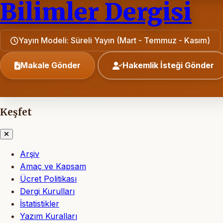
Bilimler Dergisi
Yayın Modeli: Süreli Yayın (Mart - Temmuz - Kasım)
Makale Gönder
Hakemlik İsteği Gönder
Keşfet
Arşiv
Amaç ve Kapsam
Ücret Politikası
Dergi Kurulları
İstatistikler
Yazım Kuralları