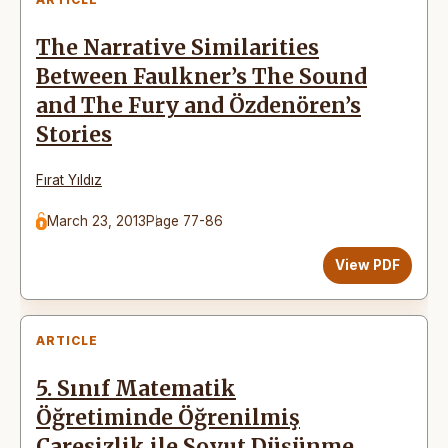
The Narrative Similarities
Between Faulkner’s The Sound
and The Fury and Özdenören’s
Stories
Fırat Yıldız
March 23, 2013
Page 77-86
View PDF
ARTICLE
5. Sınıf Matematik
Öğretiminde Öğrenilmiş
Çaresizlik ile Soyut Düşünme