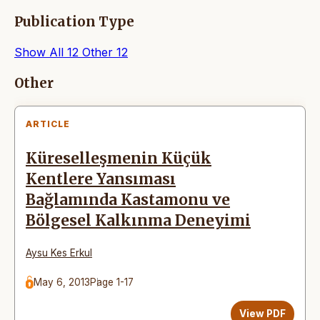
Publication Type
Show All
12
Other
12
Articles
Other
ARTICLE
Küreselleşmenin Küçük
Kentlere Yansıması
Bağlamında Kastamonu ve
Bölgesel Kalkınma Deneyimi
Aysu Kes Erkul
May 6, 2013
Page 1-17
View PDF